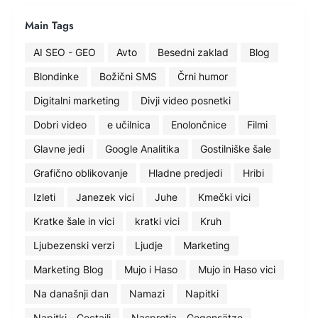
Main Tags
AI SEO - GEO
Avto
Besedni zaklad
Blog
Blondinke
Božični SMS
Črni humor
Digitalni marketing
Divji video posnetki
Dobri video
e učilnica
Enolončnice
Filmi
Glavne jedi
Google Analitika
Gostilniške šale
Grafično oblikovanje
Hladne predjedi
Hribi
Izleti
Janezek vici
Juhe
Kmečki vici
Kratke šale in vici
kratki vici
Kruh
Ljubezenski verzi
Ljudje
Marketing
Marketing Blog
Mujo i Haso
Mujo in Haso vici
Na današnji dan
Namazi
Napitki
Napitki - Coctaili
Nasprotja - Gegensätze