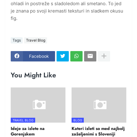
ohladi in postreže s sladoledom ali smetano. To jed
je znana po svoji kremasti teksturi in sladkem okusu
fig.
Tags
Travel Blog
Facebook
You Might Like
TRAVEL BLOG
BLOG
Ideje za izlete na
Kateri izleti so med najbolj
Gorenjskem
zaželjenimi s Sloveniji