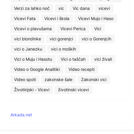
Verzi za lahko noč
vic
Vic dana
vicevi
Vicevi Fata
Vicevi i škola
Vicevi Mujo i Haso
Vicevi o plavušama
Vicevi Perica
Vici
vici blondinke
vici gorenjci
vici o Gorenjcih
vici o Janezku
vici o moških
Vici o Muju i Hasotu
Vici o taščah
vici živali
Video o Google Analitiki
Video recepti
Video spoti
zakonske šale
Zakonski vici
Životinjski - Vicevi
životinski vicevi
Arkada.net