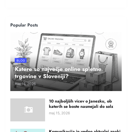
Popular Posts
BLOG
Katere so največje online spletne
trgovine v Sloveniji?
maj 16, 2026
10 najboljših vicev o Janezku, ob
katerih se boste nasmejali do solz
maj 15, 2026
Komunikacija in vedno aktualni znaki