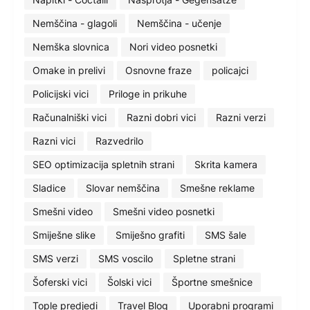
Nemščina - glagoli
Nemščina - učenje
Nemška slovnica
Nori video posnetki
Omake in prelivi
Osnovne fraze
policajci
Policijski vici
Priloge in prikuhe
Računalniški vici
Razni dobri vici
Razni verzi
Razni vici
Razvedrilo
SEO optimizacija spletnih strani
Skrita kamera
Sladice
Slovar nemščina
Smešne reklame
Smešni video
Smešni video posnetki
Smiješne slike
Smiješno grafiti
SMS šale
SMS verzi
SMS voscilo
Spletne strani
Šoferski vici
Šolski vici
Športne smešnice
Tople predjedi
Travel Blog
Uporabni programi