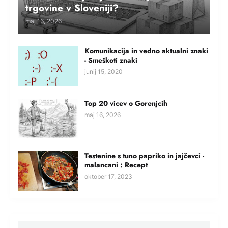
trgovine v Sloveniji?
maj 16, 2026
Komunikacija in vedno aktualni znaki
- Smeškoti znaki
junij 15, 2020
Top 20 vicev o Gorenjcih
maj 16, 2026
Testenine s tuno papriko in jajčevci -
malancani : Recept
oktober 17, 2023