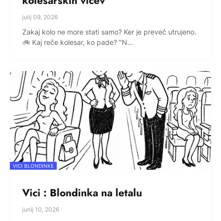
kolesarskih vicev
julij 09, 2026
Zakaj kolo ne more stati samo? Ker je preveč utrujeno.
🚲 Kaj reče kolesar, ko pade? "N…
VICI BLONDINKE
Vici : Blondinka na letalu
junij 10, 2026