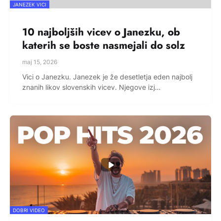
JANEZEK VICI
10 najboljših vicev o Janezku, ob
katerih se boste nasmejali do solz
maj 15, 2026
Vici o Janezku. Janezek je že desetletja eden najbolj
znanih likov slovenskih vicev. Njegove izj…
DOBRI VIDEO