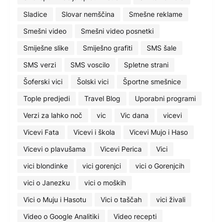
Sladice
Slovar nemščina
Smešne reklame
Smešni video
Smešni video posnetki
Smiješne slike
Smiješno grafiti
SMS šale
SMS verzi
SMS voscilo
Spletne strani
Šoferski vici
Šolski vici
Športne smešnice
Tople predjedi
Travel Blog
Uporabni programi
Verzi za lahko noč
vic
Vic dana
vicevi
Vicevi Fata
Vicevi i škola
Vicevi Mujo i Haso
Vicevi o plavušama
Vicevi Perica
Vici
vici blondinke
vici gorenjci
vici o Gorenjcih
vici o Janezku
vici o moških
Vici o Muju i Hasotu
Vici o taščah
vici živali
Video o Google Analitiki
Video recepti