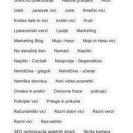
Grafično oblikovanje
Hladne predjedi
Hribi
Izleti
Janezek vici
Juhe
Kmečki vici
Kratke šale in vici
kratki vici
Kruh
Ljubezenski verzi
Ljudje
Marketing
Marketing Blog
Mujo i Haso
Mujo in Haso vici
Na današnji dan
Namazi
Napitki
Napitki - Coctaili
Nasprotja - Gegensätze
Nemščina - glagoli
Nemščina - učenje
Nemška slovnica
Nori video posnetki
Omake in prelivi
Osnovne fraze
policajci
Policijski vici
Priloge in prikuhe
Računalniški vici
Razni dobri vici
Razni verzi
Razni vici
Razvedrilo
SEO optimizacija spletnih strani
Skrita kamera