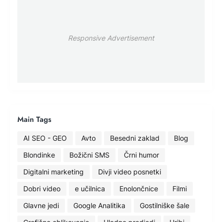
Responsive Advertisement
Main Tags
AI SEO - GEO
Avto
Besedni zaklad
Blog
Blondinke
Božični SMS
Črni humor
Digitalni marketing
Divji video posnetki
Dobri video
e učilnica
Enolončnice
Filmi
Glavne jedi
Google Analitika
Gostilniške šale