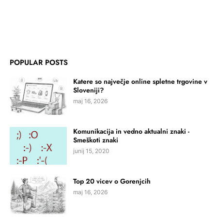
POPULAR POSTS
Katere so največje online spletne trgovine v
Sloveniji?
maj 16, 2026
Komunikacija in vedno aktualni znaki -
Smeškoti znaki
junij 15, 2020
Top 20 vicev o Gorenjcih
maj 16, 2026