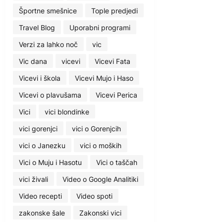
Športne smešnice
Tople predjedi
Travel Blog
Uporabni programi
Verzi za lahko noč
vic
Vic dana
vicevi
Vicevi Fata
Vicevi i škola
Vicevi Mujo i Haso
Vicevi o plavušama
Vicevi Perica
Vici
vici blondinke
vici gorenjci
vici o Gorenjcih
vici o Janezku
vici o moških
Vici o Muju i Hasotu
Vici o taščah
vici živali
Video o Google Analitiki
Video recepti
Video spoti
zakonske šale
Zakonski vici