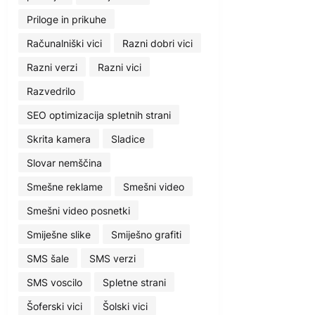
Priloge in prikuhe
Računalniški vici
Razni dobri vici
Razni verzi
Razni vici
Razvedrilo
SEO optimizacija spletnih strani
Skrita kamera
Sladice
Slovar nemščina
Smešne reklame
Smešni video
Smešni video posnetki
Smiješne slike
Smiješno grafiti
SMS šale
SMS verzi
SMS voscilo
Spletne strani
Šoferski vici
Šolski vici