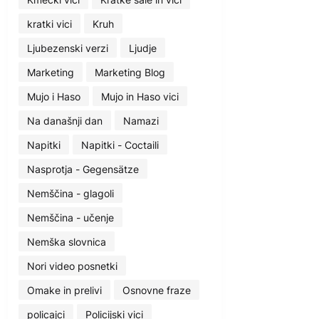
kratki vici
Kruh
Ljubezenski verzi
Ljudje
Marketing
Marketing Blog
Mujo i Haso
Mujo in Haso vici
Na današnji dan
Namazi
Napitki
Napitki - Coctaili
Nasprotja - Gegensätze
Nemščina - glagoli
Nemščina - učenje
Nemška slovnica
Nori video posnetki
Omake in prelivi
Osnovne fraze
policajci
Policijski vici