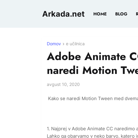
Arkada.net
HOME
BLOG
Domov
e učilnica
Adobe Animate CC 
naredi Motion Tw
avgust 10, 2020
Kako se naredi Motion Tween med dvema
1. Najprej v Adobe Animate CC naredimo ali
Lahko ga obarvamo v neko barvo, katero i