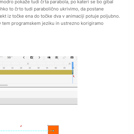
modro pokaže tudi črta parabola, po kateri se bo gibal
ahko to črto tudi parabolično ukrivimo, da postane
jekt iz točke ena do točke dva v animaciji potuje poljubno.
 v tem programskem jeziku in ustrezno korigiramo