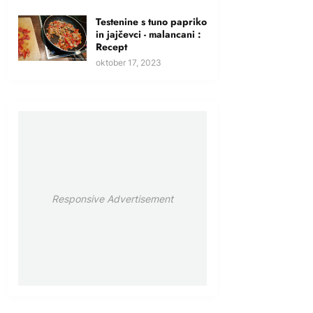
Testenine s tuno papriko
in jajčevci - malancani :
Recept
oktober 17, 2023
Responsive Advertisement