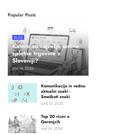
Popular Posts
BLOG
Katere so največje online
spletne trgovine v
Sloveniji?
maj 16, 2026
Komunikacija in vedno
aktualni znaki -
Smeškoti znaki
junij 15, 2020
Top 20 vicev o
Gorenjcih
maj 16, 2026