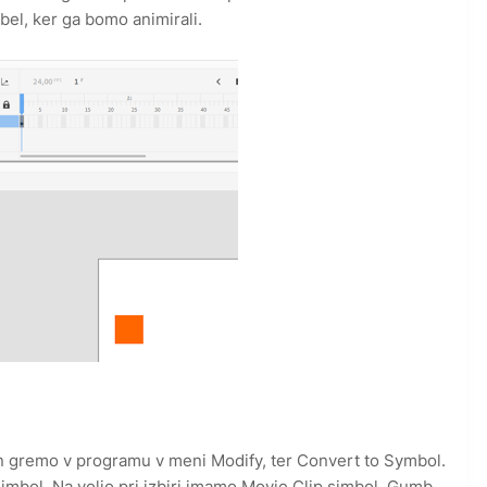
 bel, ker ga bomo animirali.
n gremo v programu v meni Modify, ter Convert to Symbol.
imbol. Na voljo pri izbiri imamo Movie Clip simbol, Gumb