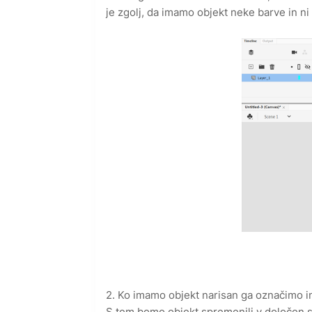
je zgolj, da imamo objekt neke barve in ni
2. Ko imamo objekt narisan ga označimo i
S tem bomo objekt spremenili v določen s