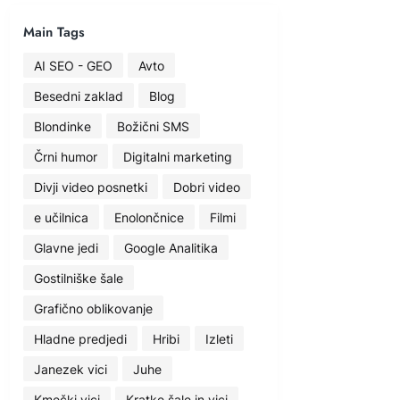
Main Tags
AI SEO - GEO
Avto
Besedni zaklad
Blog
Blondinke
Božični SMS
Črni humor
Digitalni marketing
Divji video posnetki
Dobri video
e učilnica
Enolončnice
Filmi
Glavne jedi
Google Analitika
Gostilniške šale
Grafično oblikovanje
Hladne predjedi
Hribi
Izleti
Janezek vici
Juhe
Kmečki vici
Kratke šale in vici