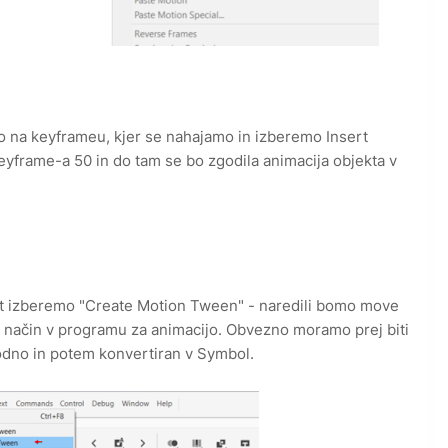
o na keyframeu, kjer se nahajamo in izberemo Insert
yframe-a 50 in do tam se bo zgodila animacija objekta v
ert izberemo "Create Motion Tween" - naredili bomo move
 način v programu za animacijo. Obvezno moramo prej biti
dhodno in potem konvertiran v Symbol.