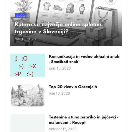
BLOG
Katere so največje online spletne
trgovine v Sloveniji?
maj 16, 2026
Komunikacija in vedno aktualni znaki
- Smeškoti znaki
junij 15, 2020
Top 20 vicev o Gorenjcih
maj 16, 2026
Testenine s tuno papriko in jajčevci -
malancani : Recept
oktober 17, 2023