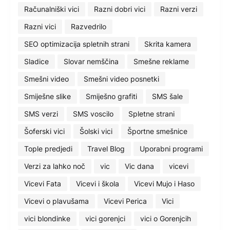
Računalniški vici
Razni dobri vici
Razni verzi
Razni vici
Razvedrilo
SEO optimizacija spletnih strani
Skrita kamera
Sladice
Slovar nemščina
Smešne reklame
Smešni video
Smešni video posnetki
Smiješne slike
Smiješno grafiti
SMS šale
SMS verzi
SMS voscilo
Spletne strani
Šoferski vici
Šolski vici
Športne smešnice
Tople predjedi
Travel Blog
Uporabni programi
Verzi za lahko noč
vic
Vic dana
vicevi
Vicevi Fata
Vicevi i škola
Vicevi Mujo i Haso
Vicevi o plavušama
Vicevi Perica
Vici
vici blondinke
vici gorenjci
vici o Gorenjcih