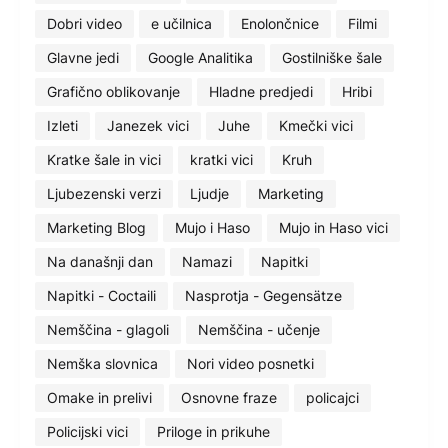
Dobri video
e učilnica
Enolončnice
Filmi
Glavne jedi
Google Analitika
Gostilniške šale
Grafično oblikovanje
Hladne predjedi
Hribi
Izleti
Janezek vici
Juhe
Kmečki vici
Kratke šale in vici
kratki vici
Kruh
Ljubezenski verzi
Ljudje
Marketing
Marketing Blog
Mujo i Haso
Mujo in Haso vici
Na današnji dan
Namazi
Napitki
Napitki - Coctaili
Nasprotja - Gegensätze
Nemščina - glagoli
Nemščina - učenje
Nemška slovnica
Nori video posnetki
Omake in prelivi
Osnovne fraze
policajci
Policijski vici
Priloge in prikuhe