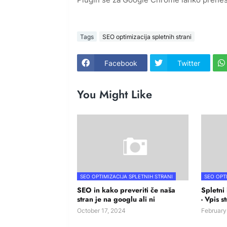
Tags
SEO optimizacija spletnih strani
Facebook
Twitter
You Might Like
SEO OPTIMIZACIJA SPLETNIH STRANI
SEO OPT
SEO in kako preveriti če naša
Spletni 
stran je na googlu ali ni
- Vpis s
October 17, 2024
February