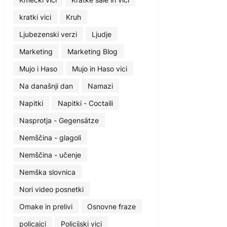
kratki vici
Kruh
Ljubezenski verzi
Ljudje
Marketing
Marketing Blog
Mujo i Haso
Mujo in Haso vici
Na današnji dan
Namazi
Napitki
Napitki - Coctaili
Nasprotja - Gegensätze
Nemščina - glagoli
Nemščina - učenje
Nemška slovnica
Nori video posnetki
Omake in prelivi
Osnovne fraze
policajci
Policijski vici