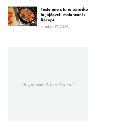
Testenine s tuno papriko
in jajčevci - malancani :
Recept
oktober 17, 2023
Responsive Advertisement