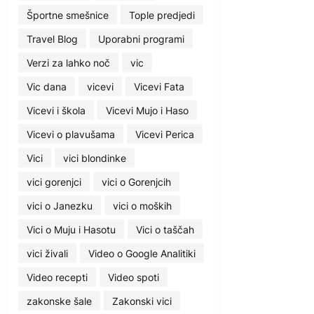
Športne smešnice
Tople predjedi
Travel Blog
Uporabni programi
Verzi za lahko noč
vic
Vic dana
vicevi
Vicevi Fata
Vicevi i škola
Vicevi Mujo i Haso
Vicevi o plavušama
Vicevi Perica
Vici
vici blondinke
vici gorenjci
vici o Gorenjcih
vici o Janezku
vici o moških
Vici o Muju i Hasotu
Vici o taščah
vici živali
Video o Google Analitiki
Video recepti
Video spoti
zakonske šale
Zakonski vici