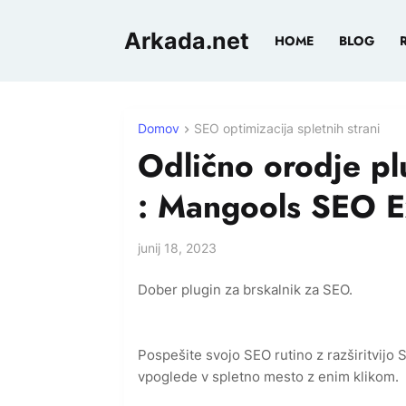
Arkada.net
HOME
BLOG
Domov
SEO optimizacija spletnih strani
Odlično orodje pl
: Mangools SEO E
junij 18, 2023
Dober plugin za brskalnik za SEO.
Pospešite svojo SEO rutino z razširitvijo
vpoglede v spletno mesto z enim klikom.