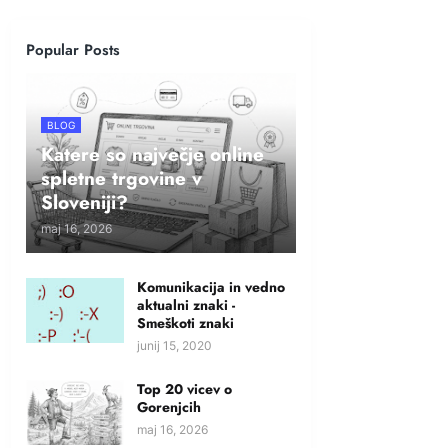
Popular Posts
BLOG
Katere so največje online
spletne trgovine v
Sloveniji?
maj 16, 2026
Komunikacija in vedno
aktualni znaki -
Smeškoti znaki
junij 15, 2020
Top 20 vicev o
Gorenjcih
maj 16, 2026