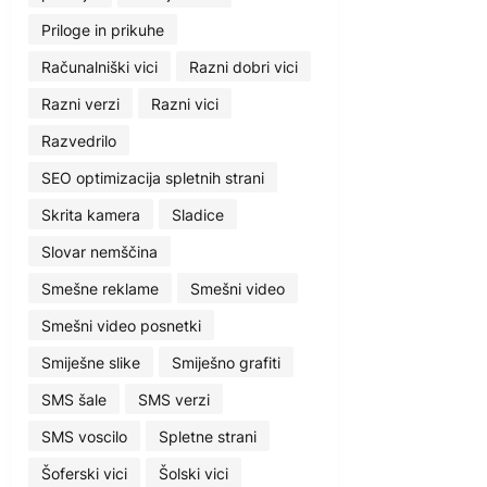
Priloge in prikuhe
Računalniški vici
Razni dobri vici
Razni verzi
Razni vici
Razvedrilo
SEO optimizacija spletnih strani
Skrita kamera
Sladice
Slovar nemščina
Smešne reklame
Smešni video
Smešni video posnetki
Smiješne slike
Smiješno grafiti
SMS šale
SMS verzi
SMS voscilo
Spletne strani
Šoferski vici
Šolski vici