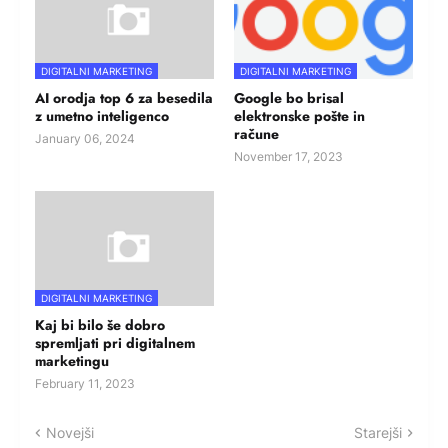
DIGITALNI MARKETING
DIGITALNI MARKETING
AI orodja top 6 za besedila
Google bo brisal
z umetno inteligenco
elektronske pošte in
račune
January 06, 2024
November 17, 2023
DIGITALNI MARKETING
Kaj bi bilo še dobro
spremljati pri digitalnem
marketingu
February 11, 2023
Novejši
Starejši