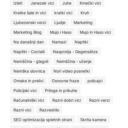
Izleti
Janezek vici
Juhe
Kmečki vici
Kratke šale in vici
kratki vici
Kruh
Ljubezenski verzi
Ljudje
Marketing
Marketing Blog
Mujo i Haso
Mujo in Haso vici
Na današnji dan
Namazi
Napitki
Napitki - Coctaili
Nasprotja - Gegensätze
Nemščina - glagoli
Nemščina - učenje
Nemška slovnica
Nori video posnetki
Omake in prelivi
Osnovne fraze
policajci
Policijski vici
Priloge in prikuhe
Računalniški vici
Razni dobri vici
Razni verzi
Razni vici
Razvedrilo
SEO optimizacija spletnih strani
Skrita kamera