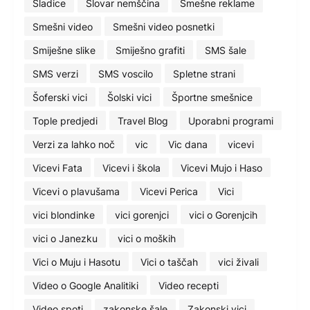
Sladice
Slovar nemščina
Smešne reklame
Smešni video
Smešni video posnetki
Smiješne slike
Smiješno grafiti
SMS šale
SMS verzi
SMS voscilo
Spletne strani
Šoferski vici
Šolski vici
Športne smešnice
Tople predjedi
Travel Blog
Uporabni programi
Verzi za lahko noč
vic
Vic dana
vicevi
Vicevi Fata
Vicevi i škola
Vicevi Mujo i Haso
Vicevi o plavušama
Vicevi Perica
Vici
vici blondinke
vici gorenjci
vici o Gorenjcih
vici o Janezku
vici o moških
Vici o Muju i Hasotu
Vici o taščah
vici živali
Video o Google Analitiki
Video recepti
Video spoti
zakonske šale
Zakonski vici