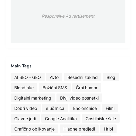
Responsive Advertisement
Main Tags
AI SEO - GEO
Avto
Besedni zaklad
Blog
Blondinke
Božični SMS
Črni humor
Digitalni marketing
Divji video posnetki
Dobri video
e učilnica
Enolončnice
Filmi
Glavne jedi
Google Analitika
Gostilniške šale
Grafično oblikovanje
Hladne predjedi
Hribi