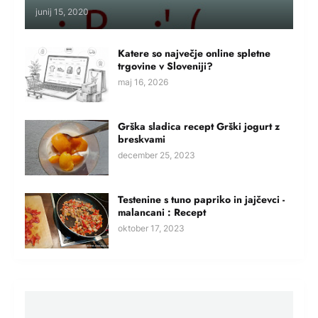
junij 15, 2020
Katere so največje online spletne
trgovine v Sloveniji?
maj 16, 2026
Grška sladica recept Grški jogurt z
breskvami
december 25, 2023
Testenine s tuno papriko in jajčevci -
malancani : Recept
oktober 17, 2023