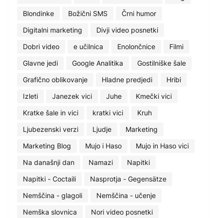
Blondinke
Božični SMS
Črni humor
Digitalni marketing
Divji video posnetki
Dobri video
e učilnica
Enolončnice
Filmi
Glavne jedi
Google Analitika
Gostilniške šale
Grafično oblikovanje
Hladne predjedi
Hribi
Izleti
Janezek vici
Juhe
Kmečki vici
Kratke šale in vici
kratki vici
Kruh
Ljubezenski verzi
Ljudje
Marketing
Marketing Blog
Mujo i Haso
Mujo in Haso vici
Na današnji dan
Namazi
Napitki
Napitki - Coctaili
Nasprotja - Gegensätze
Nemščina - glagoli
Nemščina - učenje
Nemška slovnica
Nori video posnetki