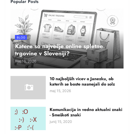
Popular Posts
BLOG
Katere so največje online spletne
trgovine v Sloveniji?
maj 16, 2026
10 najboljših vicev o Janezku, ob
katerih se boste nasmejali do solz
maj 15, 2026
Komunikacija in vedno aktualni znaki
- Smeškoti znaki
junij 15, 2020