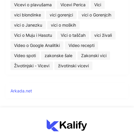
Vicevi o plavušama
Vicevi Perica
Vici
vici blondinke
vici gorenjci
vici o Gorenjcih
vici o Janezku
vici o moških
Vici o Muju i Hasotu
Vici o taščah
vici živali
Video o Google Analitiki
Video recepti
Video spoti
zakonske šale
Zakonski vici
Životinjski - Vicevi
životinski vicevi
Arkada.net