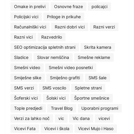
Omake in prelivi
Osnovne fraze
policajci
Policijski vici
Priloge in prikuhe
Računalniški vici
Razni dobri vici
Razni verzi
Razni vici
Razvedrilo
SEO optimizacija spletnih strani
Skrita kamera
Sladice
Slovar nemščina
Smešne reklame
Smešni video
Smešni video posnetki
Smiješne slike
Smiješno grafiti
SMS šale
SMS verzi
SMS voscilo
Spletne strani
Šoferski vici
Šolski vici
Športne smešnice
Tople predjedi
Travel Blog
Uporabni programi
Verzi za lahko noč
vic
Vic dana
vicevi
Vicevi Fata
Vicevi i škola
Vicevi Mujo i Haso