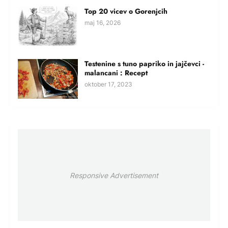
Top 20 vicev o Gorenjcih
maj 16, 2026
Testenine s tuno papriko in jajčevci -
malancani : Recept
oktober 17, 2023
Responsive Advertisement