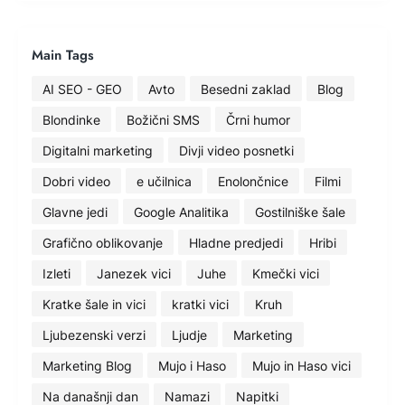
Main Tags
AI SEO - GEO
Avto
Besedni zaklad
Blog
Blondinke
Božični SMS
Črni humor
Digitalni marketing
Divji video posnetki
Dobri video
e učilnica
Enolončnice
Filmi
Glavne jedi
Google Analitika
Gostilniške šale
Grafično oblikovanje
Hladne predjedi
Hribi
Izleti
Janezek vici
Juhe
Kmečki vici
Kratke šale in vici
kratki vici
Kruh
Ljubezenski verzi
Ljudje
Marketing
Marketing Blog
Mujo i Haso
Mujo in Haso vici
Na današnji dan
Namazi
Napitki