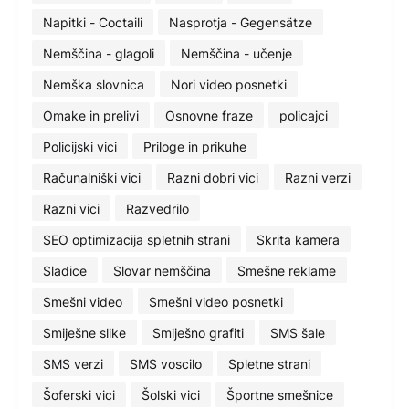
Napitki - Coctaili
Nasprotja - Gegensätze
Nemščina - glagoli
Nemščina - učenje
Nemška slovnica
Nori video posnetki
Omake in prelivi
Osnovne fraze
policajci
Policijski vici
Priloge in prikuhe
Računalniški vici
Razni dobri vici
Razni verzi
Razni vici
Razvedrilo
SEO optimizacija spletnih strani
Skrita kamera
Sladice
Slovar nemščina
Smešne reklame
Smešni video
Smešni video posnetki
Smiješne slike
Smiješno grafiti
SMS šale
SMS verzi
SMS voscilo
Spletne strani
Šoferski vici
Šolski vici
Športne smešnice