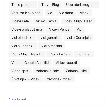
Tople predjedi
Travel Blog
Uporabni programi
Verzi za lahko noč
vic
Vic dana
vicevi
Vicevi Fata
Vicevi i škola
Vicevi Mujo i Haso
Vicevi o plavušama
Vicevi Perica
Vici
vici blondinke
vici gorenjci
vici o Gorenjcih
vici o Janezku
vici o moških
Vici o Muju i Hasotu
Vici o taščah
vici živali
Video o Google Analitiki
Video recepti
Video spoti
zakonske šale
Zakonski vici
Životinjski - Vicevi
životinski vicevi
Arkada.net