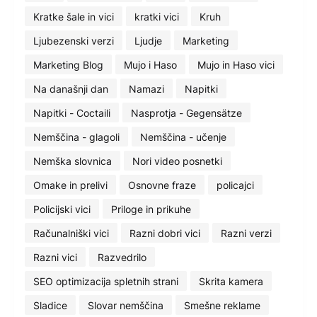
Kratke šale in vici
kratki vici
Kruh
Ljubezenski verzi
Ljudje
Marketing
Marketing Blog
Mujo i Haso
Mujo in Haso vici
Na današnji dan
Namazi
Napitki
Napitki - Coctaili
Nasprotja - Gegensätze
Nemščina - glagoli
Nemščina - učenje
Nemška slovnica
Nori video posnetki
Omake in prelivi
Osnovne fraze
policajci
Policijski vici
Priloge in prikuhe
Računalniški vici
Razni dobri vici
Razni verzi
Razni vici
Razvedrilo
SEO optimizacija spletnih strani
Skrita kamera
Sladice
Slovar nemščina
Smešne reklame