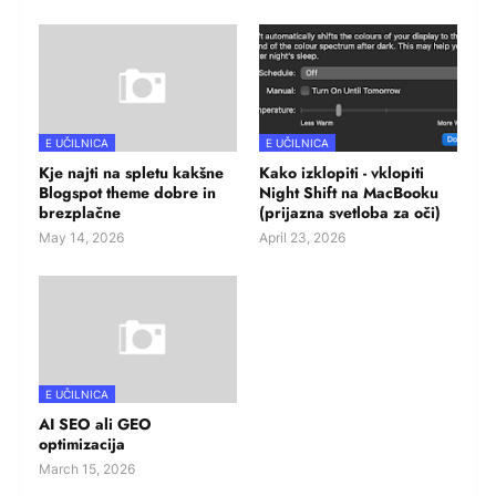
E UČILNICA
E UČILNICA
Kje najti na spletu kakšne
Kako izklopiti - vklopiti
Blogspot theme dobre in
Night Shift na MacBooku
brezplačne
(prijazna svetloba za oči)
May 14, 2026
April 23, 2026
E UČILNICA
AI SEO ali GEO
optimizacija
March 15, 2026