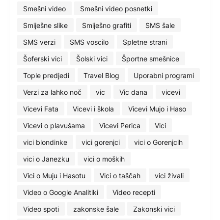
Smešni video
Smešni video posnetki
Smiješne slike
Smiješno grafiti
SMS šale
SMS verzi
SMS voscilo
Spletne strani
Šoferski vici
Šolski vici
Športne smešnice
Tople predjedi
Travel Blog
Uporabni programi
Verzi za lahko noč
vic
Vic dana
vicevi
Vicevi Fata
Vicevi i škola
Vicevi Mujo i Haso
Vicevi o plavušama
Vicevi Perica
Vici
vici blondinke
vici gorenjci
vici o Gorenjcih
vici o Janezku
vici o moških
Vici o Muju i Hasotu
Vici o taščah
vici živali
Video o Google Analitiki
Video recepti
Video spoti
zakonske šale
Zakonski vici