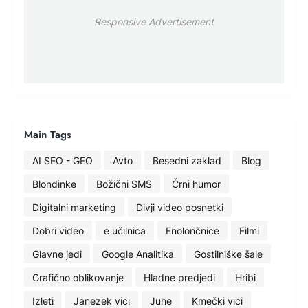
Responsive Advertisement
Main Tags
AI SEO - GEO
Avto
Besedni zaklad
Blog
Blondinke
Božični SMS
Črni humor
Digitalni marketing
Divji video posnetki
Dobri video
e učilnica
Enolončnice
Filmi
Glavne jedi
Google Analitika
Gostilniške šale
Grafično oblikovanje
Hladne predjedi
Hribi
Izleti
Janezek vici
Juhe
Kmečki vici