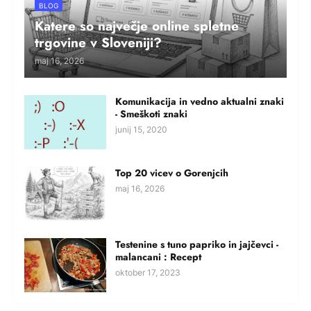
BLOG
Katere so največje online spletne
trgovine v Sloveniji?
maj 16, 2026
Komunikacija in vedno aktualni znaki
- Smeškoti znaki
junij 15, 2020
Top 20 vicev o Gorenjcih
maj 16, 2026
Testenine s tuno papriko in jajčevci -
malancani : Recept
oktober 17, 2023