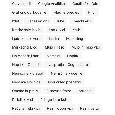
Glavne jedi
Google Analitika
Gostilniške šale
Grafično oblikovanje
Hladne predjedi
Hribi
Izleti
Janezek vici
Juhe
Kmečki vici
Kratke šale in vici
kratki vici
Kruh
Ljubezenski verzi
Ljudje
Marketing
Marketing Blog
Mujo i Haso
Mujo in Haso vici
Na današnji dan
Namazi
Napitki
Napitki - Coctaili
Nasprotja - Gegensätze
Nemščina - glagoli
Nemščina - učenje
Nemška slovnica
Nori video posnetki
Omake in prelivi
Osnovne fraze
policajci
Policijski vici
Priloge in prikuhe
Računalniški vici
Razni dobri vici
Razni verzi