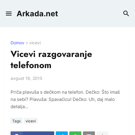
Arkada.net
Domov
vicevi
Vicevi razgovaranje
telefonom
avgust 16, 2015
Priča plavuša s dečkom na telefon. Dečko: Što imaš
na sebi? Plavuša: Spavaćicu! Dečko: Uh, daj malo
detalja...
Tags
vicevi