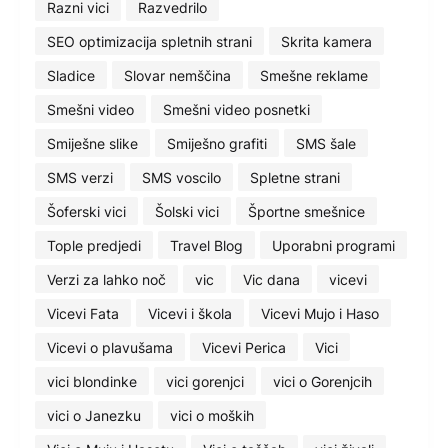
Razni vici
Razvedrilo
SEO optimizacija spletnih strani
Skrita kamera
Sladice
Slovar nemščina
Smešne reklame
Smešni video
Smešni video posnetki
Smiješne slike
Smiješno grafiti
SMS šale
SMS verzi
SMS voscilo
Spletne strani
Šoferski vici
Šolski vici
Športne smešnice
Tople predjedi
Travel Blog
Uporabni programi
Verzi za lahko noč
vic
Vic dana
vicevi
Vicevi Fata
Vicevi i škola
Vicevi Mujo i Haso
Vicevi o plavušama
Vicevi Perica
Vici
vici blondinke
vici gorenjci
vici o Gorenjcih
vici o Janezku
vici o moških