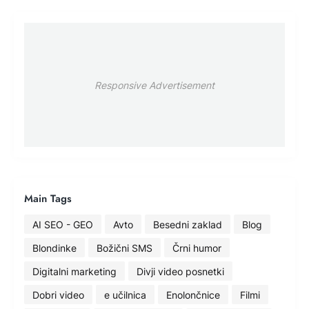
Responsive Advertisement
Main Tags
AI SEO - GEO
Avto
Besedni zaklad
Blog
Blondinke
Božični SMS
Črni humor
Digitalni marketing
Divji video posnetki
Dobri video
e učilnica
Enolončnice
Filmi