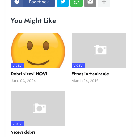
Facebook
You Might Like
VICEVI
VICEVI
Dobri vicevi NOVI
Fitnes in treniranje
June 03, 2024
March 24, 2016
VICEVI
Vicevi dobri