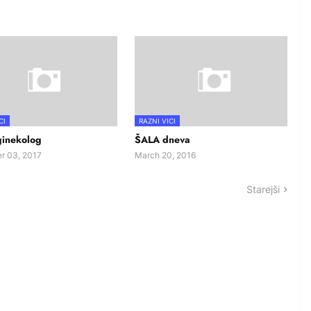
CI
RAZNI VICI
ginekolog
ŠALA dneva
r 03, 2017
March 20, 2016
Starejši