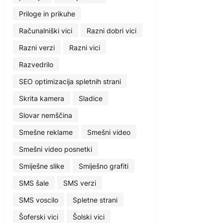
Priloge in prikuhe
Računalniški vici
Razni dobri vici
Razni verzi
Razni vici
Razvedrilo
SEO optimizacija spletnih strani
Skrita kamera
Sladice
Slovar nemščina
Smešne reklame
Smešni video
Smešni video posnetki
Smiješne slike
Smiješno grafiti
SMS šale
SMS verzi
SMS voscilo
Spletne strani
Šoferski vici
Šolski vici