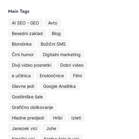
Main Tags
AI SEO - GEO
Avto
Besedni zaklad
Blog
Blondinke
Božični SMS
Črni humor
Digitalni marketing
Divji video posnetki
Dobri video
e učilnica
Enolončnice
Filmi
Glavne jedi
Google Analitika
Gostilniške šale
Grafično oblikovanje
Hladne predjedi
Hribi
Izleti
Janezek vici
Juhe
Kmečki vici
Kratke šale in vici