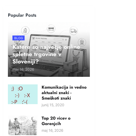
Popular Posts
BLOG
Katere so največje online
spletne trgovine v
Sloveniji?
maj 16, 2026
Komunikacija in vedno
aktualni znaki -
Smeškoti znaki
junij 15, 2020
Top 20 vicev o
Gorenjcih
maj 16, 2026