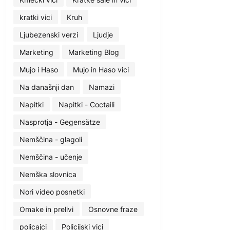
kratki vici
Kruh
Ljubezenski verzi
Ljudje
Marketing
Marketing Blog
Mujo i Haso
Mujo in Haso vici
Na današnji dan
Namazi
Napitki
Napitki - Coctaili
Nasprotja - Gegensätze
Nemščina - glagoli
Nemščina - učenje
Nemška slovnica
Nori video posnetki
Omake in prelivi
Osnovne fraze
policajci
Policijski vici