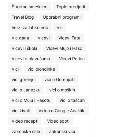
Športne smešnice
Tople predjedi
Travel Blog
Uporabni programi
Verzi za lahko noč
vic
Vic dana
vicevi
Vicevi Fata
Vicevi i škola
Vicevi Mujo i Haso
Vicevi o plavušama
Vicevi Perica
Vici
vici blondinke
vici gorenjci
vici o Gorenjcih
vici o Janezku
vici o moških
Vici o Muju i Hasotu
Vici o taščah
vici živali
Video o Google Analitiki
Video recepti
Video spoti
zakonske šale
Zakonski vici