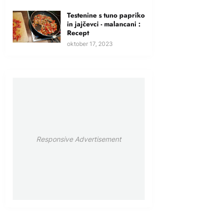
Testenine s tuno papriko
in jajčevci - malancani :
Recept
oktober 17, 2023
Responsive Advertisement