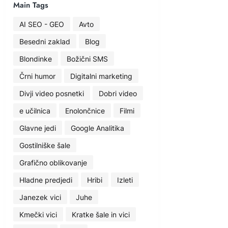
Main Tags
AI SEO - GEO
Avto
Besedni zaklad
Blog
Blondinke
Božični SMS
Črni humor
Digitalni marketing
Divji video posnetki
Dobri video
e učilnica
Enolončnice
Filmi
Glavne jedi
Google Analitika
Gostilniške šale
Grafično oblikovanje
Hladne predjedi
Hribi
Izleti
Janezek vici
Juhe
Kmečki vici
Kratke šale in vici