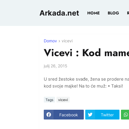
Arkada.net
HOME
BLOG
Domov
vicevi
Vicevi : Kod mam
julij 26, 2015
U sred žestoke svađe, žena se prodere na
kod svoje majke! Na to će muž: • Taksi!
Tags
vicevi
Facebook
Twitter