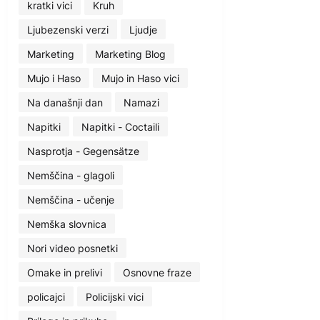
kratki vici
Kruh
Ljubezenski verzi
Ljudje
Marketing
Marketing Blog
Mujo i Haso
Mujo in Haso vici
Na današnji dan
Namazi
Napitki
Napitki - Coctaili
Nasprotja - Gegensätze
Nemščina - glagoli
Nemščina - učenje
Nemška slovnica
Nori video posnetki
Omake in prelivi
Osnovne fraze
policajci
Policijski vici