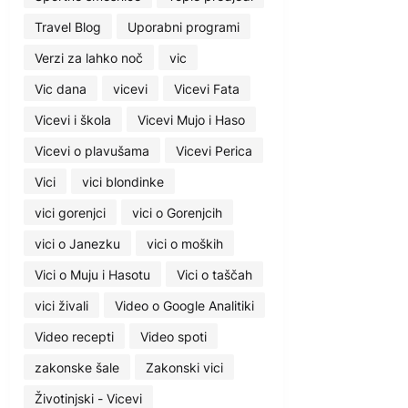
Travel Blog
Uporabni programi
Verzi za lahko noč
vic
Vic dana
vicevi
Vicevi Fata
Vicevi i škola
Vicevi Mujo i Haso
Vicevi o plavušama
Vicevi Perica
Vici
vici blondinke
vici gorenjci
vici o Gorenjcih
vici o Janezku
vici o moških
Vici o Muju i Hasotu
Vici o taščah
vici živali
Video o Google Analitiki
Video recepti
Video spoti
zakonske šale
Zakonski vici
Životinjski - Vicevi