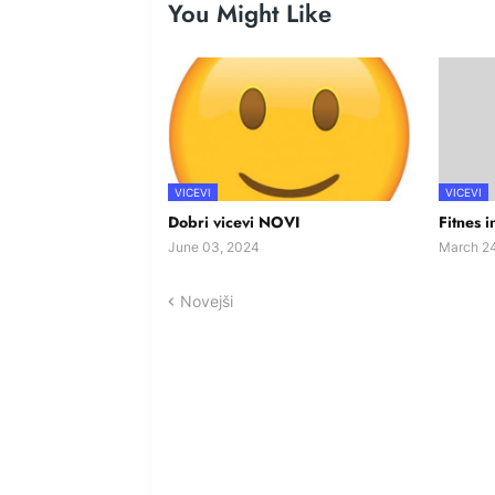
You Might Like
VICEVI
VICEVI
Dobri vicevi NOVI
Fitnes i
June 03, 2024
March 24
Novejši