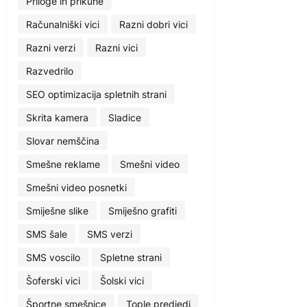
Priloge in prikuhe
Računalniški vici
Razni dobri vici
Razni verzi
Razni vici
Razvedrilo
SEO optimizacija spletnih strani
Skrita kamera
Sladice
Slovar nemščina
Smešne reklame
Smešni video
Smešni video posnetki
Smiješne slike
Smiješno grafiti
SMS šale
SMS verzi
SMS voscilo
Spletne strani
Šoferski vici
Šolski vici
Športne smešnice
Tople predjedi