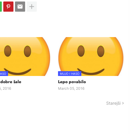
HASO
MUJO I HASO
 dobre šale
Lepo povabilo
, 2016
March 05, 2016
Starejši