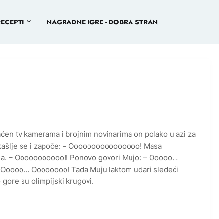
RECEPTI
NAGRADNE IGRE - DOBRA STRAN
raćen tv kamerama i brojnim novinarima on polako ulazi za
zakašlje se i započe: – Oooooooooooooooo! Masa
ma. – Ooooooooooo!! Ponovo govori Mujo: – Ooooo…
– Ooooo… Oooooooo! Tada Muju laktom udari sledeći
 gore su olimpijski krugovi.