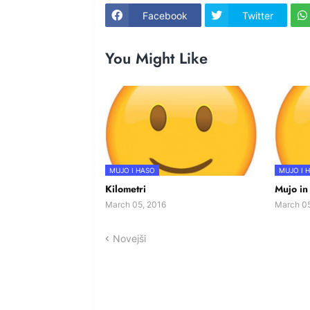
Facebook
Twitter
You Might Like
MUJO I HASO
MUJO I 
Kilometri
Mujo in
March 05, 2016
March 05
Novejši