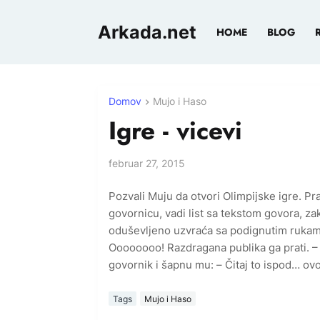
Arkada.net
HOME
BLOG
Domov
Mujo i Haso
Igre - vicevi
februar 27, 2015
Pozvali Muju da otvori Olimpijske igre. P
govornicu, vadi list sa tekstom govora, 
oduševljeno uzvraća sa podignutim ruka
Oooooooo! Razdragana publika ga prati. 
govornik i šapnu mu: – Čitaj to ispod… ovo
Tags
Mujo i Haso