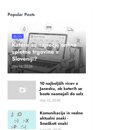
Popular Posts
BLOG
Katere so največje online
spletne trgovine v
Sloveniji?
maj 16, 2026
10 najboljših vicev o
Janezku, ob katerih se
boste nasmejali do solz
maj 15, 2026
Komunikacija in vedno
aktualni znaki -
Smeškoti znaki
junij 15, 2020