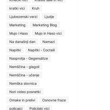
kratki vici
Kruh
Ljubezenski verzi
Ljudje
Marketing
Marketing Blog
Mujo i Haso
Mujo in Haso vici
Na današnji dan
Namazi
Napitki
Napitki - Coctaili
Nasprotja - Gegensätze
Nemščina - glagoli
Nemščina - učenje
Nemška slovnica
Nori video posnetki
Omake in prelivi
Osnovne fraze
policajci
Policijski vici