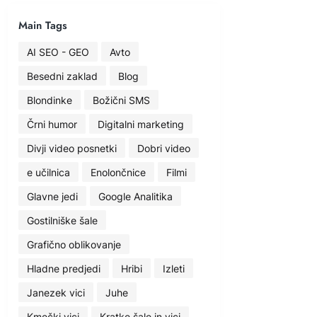
Main Tags
AI SEO - GEO
Avto
Besedni zaklad
Blog
Blondinke
Božični SMS
Črni humor
Digitalni marketing
Divji video posnetki
Dobri video
e učilnica
Enolončnice
Filmi
Glavne jedi
Google Analitika
Gostilniške šale
Grafično oblikovanje
Hladne predjedi
Hribi
Izleti
Janezek vici
Juhe
Kmečki vici
Kratke šale in vici