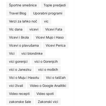
Športne smešnice
Tople predjedi
Travel Blog
Uporabni programi
Verzi za lahko noč
vic
Vic dana
vicevi
Vicevi Fata
Vicevi i škola
Vicevi Mujo i Haso
Vicevi o plavušama
Vicevi Perica
Vici
vici blondinke
vici gorenjci
vici o Gorenjcih
vici o Janezku
vici o moških
Vici o Muju i Hasotu
Vici o taščah
vici živali
Video o Google Analitiki
Video recepti
Video spoti
zakonske šale
Zakonski vici