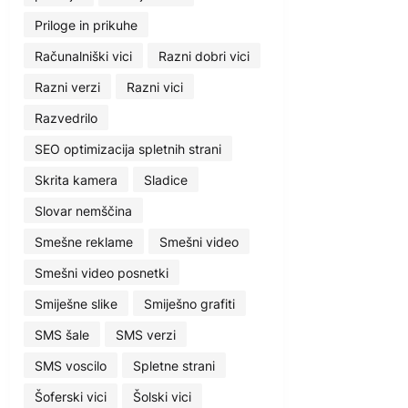
Priloge in prikuhe
Računalniški vici
Razni dobri vici
Razni verzi
Razni vici
Razvedrilo
SEO optimizacija spletnih strani
Skrita kamera
Sladice
Slovar nemščina
Smešne reklame
Smešni video
Smešni video posnetki
Smiješne slike
Smiješno grafiti
SMS šale
SMS verzi
SMS voscilo
Spletne strani
Šoferski vici
Šolski vici