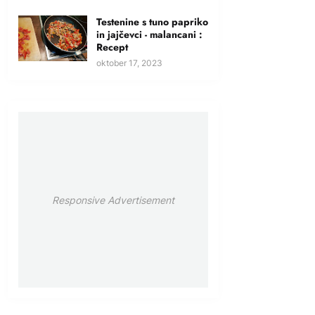
Testenine s tuno papriko
in jajčevci - malancani :
Recept
oktober 17, 2023
Responsive Advertisement