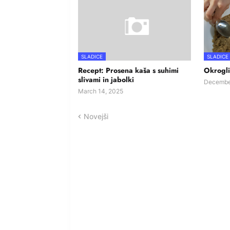
SLADICE
SLADICE
Recept: Prosena kaša s suhimi
Okrogli
slivami in jabolki
Decembe
March 14, 2025
Novejši