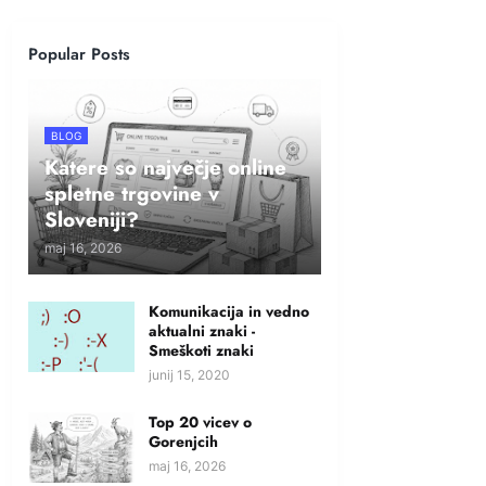
Popular Posts
BLOG
Katere so največje online
spletne trgovine v
Sloveniji?
maj 16, 2026
Komunikacija in vedno
aktualni znaki -
Smeškoti znaki
junij 15, 2020
Top 20 vicev o
Gorenjcih
maj 16, 2026