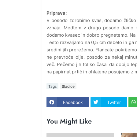
Priprava:
V posodo zdrobimo kvas, dodamo žličko 
vzhaja. Medtem v drugo posodo damo moko
dodamo kvasec in dobro pregnetemo. Na to
Testo razvaljamo na 0,5 cm debelo in ga 
sredini jih prerežemo. Flancate pokrijemo
ne prevroče olje, posodo za nekaj minu
več. Pečemo jih toliko časa, da dobijo l
na papirnat prtič in ohlajene posujemo z 
Tags
Sladice
Facebook
Twitter
You Might Like