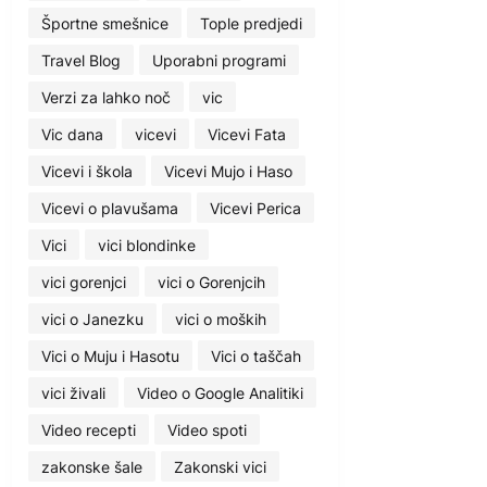
Športne smešnice
Tople predjedi
Travel Blog
Uporabni programi
Verzi za lahko noč
vic
Vic dana
vicevi
Vicevi Fata
Vicevi i škola
Vicevi Mujo i Haso
Vicevi o plavušama
Vicevi Perica
Vici
vici blondinke
vici gorenjci
vici o Gorenjcih
vici o Janezku
vici o moških
Vici o Muju i Hasotu
Vici o taščah
vici živali
Video o Google Analitiki
Video recepti
Video spoti
zakonske šale
Zakonski vici