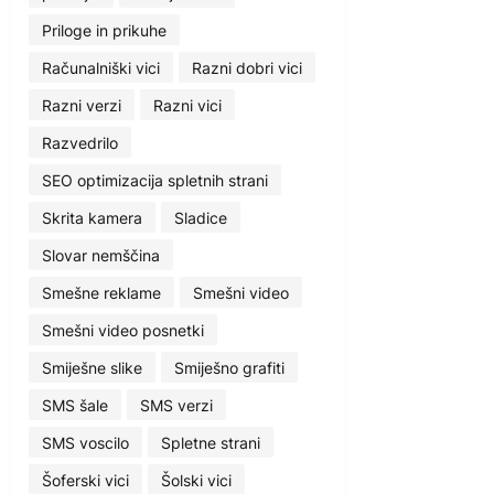
Priloge in prikuhe
Računalniški vici
Razni dobri vici
Razni verzi
Razni vici
Razvedrilo
SEO optimizacija spletnih strani
Skrita kamera
Sladice
Slovar nemščina
Smešne reklame
Smešni video
Smešni video posnetki
Smiješne slike
Smiješno grafiti
SMS šale
SMS verzi
SMS voscilo
Spletne strani
Šoferski vici
Šolski vici