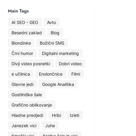
Main Tags
AI SEO - GEO
Avto
Besedni zaklad
Blog
Blondinke
Božični SMS
Črni humor
Digitalni marketing
Divji video posnetki
Dobri video
e učilnica
Enolončnice
Filmi
Glavne jedi
Google Analitika
Gostilniške šale
Grafično oblikovanje
Hladne predjedi
Hribi
Izleti
Janezek vici
Juhe
Kmečki vici
Kratke šale in vici