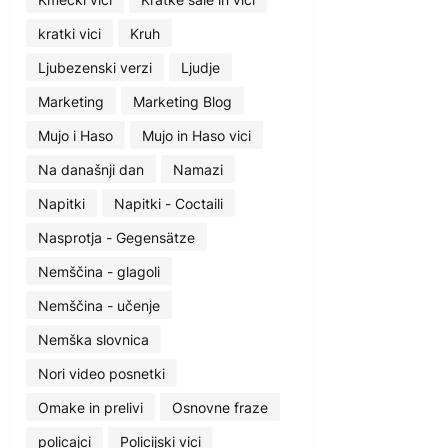
kratki vici
Kruh
Ljubezenski verzi
Ljudje
Marketing
Marketing Blog
Mujo i Haso
Mujo in Haso vici
Na današnji dan
Namazi
Napitki
Napitki - Coctaili
Nasprotja - Gegensätze
Nemščina - glagoli
Nemščina - učenje
Nemška slovnica
Nori video posnetki
Omake in prelivi
Osnovne fraze
policajci
Policijski vici