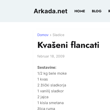
Arkada.net
HOME
BLOG
Domov
Sladice
Kvašeni flancati
februar 18, 2009
Sestavine:
1/2 kg bele moke
1 kvas
2 žlički sladkorja
1 vanilij sladkor
2 jajca
1 kisla smetana
žlica ruma