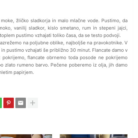
moke, žličko sladkorja in malo mlačne vode. Pustimo, da
, vanilij sladkor, kislo smetano, rum in stepeni jajci,
plem pustimo vzhajati toliko časa, da se testo podvoji.
razrežemo na poljubne oblike, najboljše na pravokotnike. V
 in pustimo vzhajati še približno 30 minut. Flancate damo v
t pokrijemo, flancate obrnemo toda posode ne pokrijemo
epo zlato rumeno barvo. Pečene poberemo iz olja, jih damo
mletim papirjem.