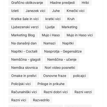
Grafično oblikovanje
Hladne predjedi
Hribi
Izleti
Janezek vici
Juhe
Kmečki vici
Kratke šale in vici
kratki vici
Kruh
Ljubezenski verzi
Ljudje
Marketing
Marketing Blog
Mujo i Haso
Mujo in Haso vici
Na današnji dan
Namazi
Napitki
Napitki - Coctaili
Nasprotja - Gegensätze
Nemščina - glagoli
Nemščina - učenje
Nemška slovnica
Nori video posnetki
Omake in prelivi
Osnovne fraze
policajci
Policijski vici
Priloge in prikuhe
Računalniški vici
Razni dobri vici
Razni verzi
Razni vici
Razvedrilo