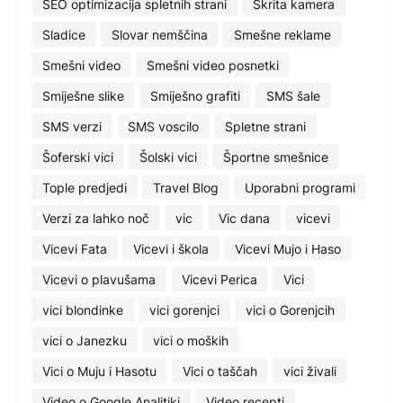
SEO optimizacija spletnih strani
Skrita kamera
Sladice
Slovar nemščina
Smešne reklame
Smešni video
Smešni video posnetki
Smiješne slike
Smiješno grafiti
SMS šale
SMS verzi
SMS voscilo
Spletne strani
Šoferski vici
Šolski vici
Športne smešnice
Tople predjedi
Travel Blog
Uporabni programi
Verzi za lahko noč
vic
Vic dana
vicevi
Vicevi Fata
Vicevi i škola
Vicevi Mujo i Haso
Vicevi o plavušama
Vicevi Perica
Vici
vici blondinke
vici gorenjci
vici o Gorenjcih
vici o Janezku
vici o moških
Vici o Muju i Hasotu
Vici o taščah
vici živali
Video o Google Analitiki
Video recepti