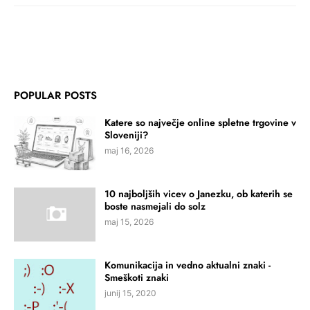
POPULAR POSTS
Katere so največje online spletne trgovine v
Sloveniji?
maj 16, 2026
10 najboljših vicev o Janezku, ob katerih se
boste nasmejali do solz
maj 15, 2026
Komunikacija in vedno aktualni znaki -
Smeškoti znaki
junij 15, 2020