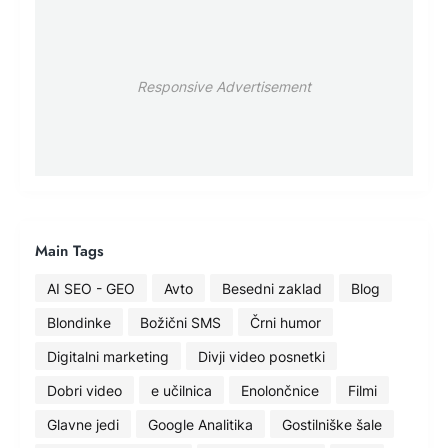
Responsive Advertisement
Main Tags
AI SEO - GEO
Avto
Besedni zaklad
Blog
Blondinke
Božični SMS
Črni humor
Digitalni marketing
Divji video posnetki
Dobri video
e učilnica
Enolončnice
Filmi
Glavne jedi
Google Analitika
Gostilniške šale