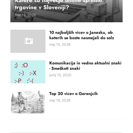
Katere so največje online spletne
trgovine v Sloveniji?
maj 16, 2026
10 najboljših vicev o Janezku, ob
katerih se boste nasmejali do solz
maj 15, 2026
Komunikacija in vedno aktualni znaki
- Smeškoti znaki
junij 15, 2020
Top 20 vicev o Gorenjcih
maj 16, 2026