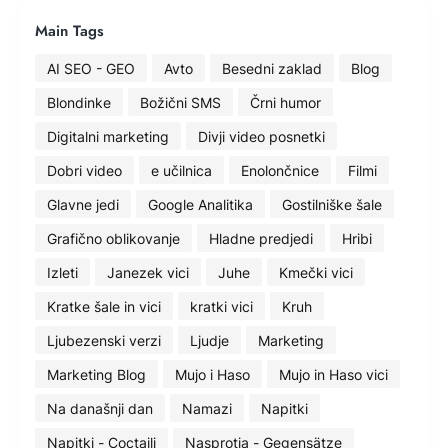
Main Tags
AI SEO - GEO
Avto
Besedni zaklad
Blog
Blondinke
Božični SMS
Črni humor
Digitalni marketing
Divji video posnetki
Dobri video
e učilnica
Enolončnice
Filmi
Glavne jedi
Google Analitika
Gostilniške šale
Grafično oblikovanje
Hladne predjedi
Hribi
Izleti
Janezek vici
Juhe
Kmečki vici
Kratke šale in vici
kratki vici
Kruh
Ljubezenski verzi
Ljudje
Marketing
Marketing Blog
Mujo i Haso
Mujo in Haso vici
Na današnji dan
Namazi
Napitki
Napitki - Coctaili
Nasprotja - Gegensätze