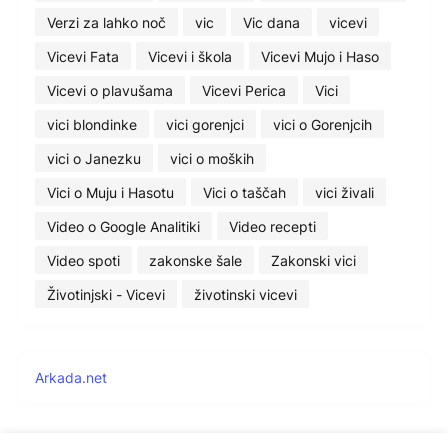
Verzi za lahko noč
vic
Vic dana
vicevi
Vicevi Fata
Vicevi i škola
Vicevi Mujo i Haso
Vicevi o plavušama
Vicevi Perica
Vici
vici blondinke
vici gorenjci
vici o Gorenjcih
vici o Janezku
vici o moških
Vici o Muju i Hasotu
Vici o taščah
vici živali
Video o Google Analitiki
Video recepti
Video spoti
zakonske šale
Zakonski vici
Životinjski - Vicevi
životinski vicevi
Arkada.net