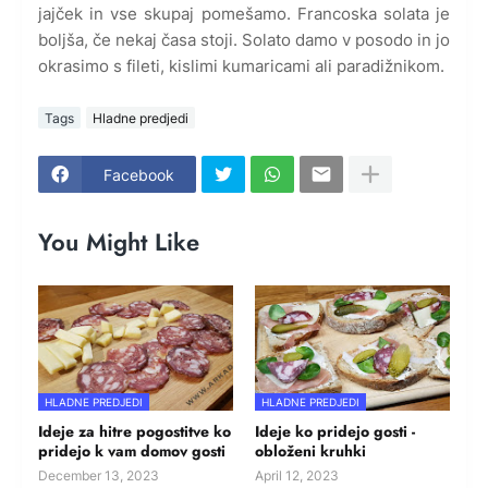
jajček in vse skupaj pomešamo. Francoska solata je
boljša, če nekaj časa stoji. Solato damo v posodo in jo
okrasimo s fileti, kislimi kumaricami ali paradižnikom.
Tags
Hladne predjedi
Facebook
You Might Like
HLADNE PREDJEDI
HLADNE PREDJEDI
Ideje za hitre pogostitve ko
Ideje ko pridejo gosti -
pridejo k vam domov gosti
obloženi kruhki
December 13, 2023
April 12, 2023