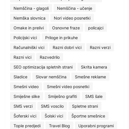
Nemščina - glagoli
Nemščina - učenje
Nemška slovnica
Nori video posnetki
Omake in prelivi
Osnovne fraze
policajci
Policijski vici
Priloge in prikuhe
Računalniški vici
Razni dobri vici
Razni verzi
Razni vici
Razvedrilo
SEO optimizacija spletnih strani
Skrita kamera
Sladice
Slovar nemščina
Smešne reklame
Smešni video
Smešni video posnetki
Smiješne slike
Smiješno grafiti
SMS šale
SMS verzi
SMS voscilo
Spletne strani
Šoferski vici
Šolski vici
Športne smešnice
Tople predjedi
Travel Blog
Uporabni programi