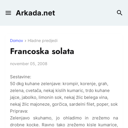
Arkada.net
Domov
Hladne predjedi
Francoska solata
november 05, 2008
Sestavine:
50 dkg kuhane zelenjave: krompir, korenje, grah,
zelena, cvetača, nekaj kislih kumaric, trdo kuhane
jajce, jabolko, limonin sok, nekaj žlic belega vina,
nekaj žlic majoneze, gorčica, sardelni filet, poper, sok
Priprava:
Zelenjavo skuhamo, jo ohladimo in zrežemo na
drobne kocke. Ravno tako zrežemo kisle kumarice,