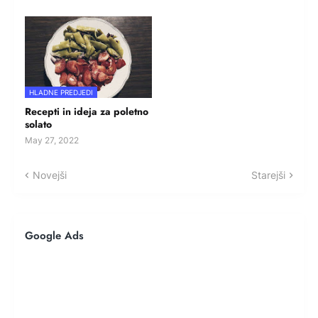
HLADNE PREDJEDI
Recepti in ideja za poletno
solato
May 27, 2022
Novejši
Starejši
Google Ads