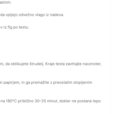
maslom.
, da vpijejo odvečno vlago iz nadeva.
iz fig po testu.
ni, da oblikujete štrudelj. Kraje testa zavihajte navznoter,
ki papirjem, in ga premažite z preostalim stopljenim
 na 180°C približno 30-35 minut, dokler ne postane lepo