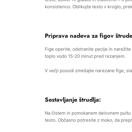
konsistenco. Oblikujte testo v kroglo, prek
Priprava nadeva za figov štrudel
Fige operite, odstranite peclje in narežit
toplo vodo 15-20 minut pred rezanjem.
V večji posodi zmešajte narezane fige, sla
Sestavljanje štrudlja:
Na čistem in pomokanem delovnem pultu ra
testo. Občasno potresite z moko, da prepre