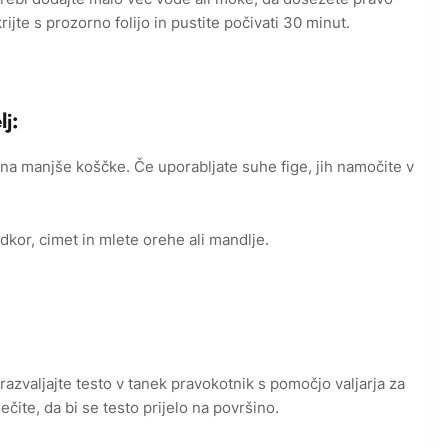
rijte s prozorno folijo in pustite počivati 30 minut.
j:
e na manjše koščke. Če uporabljate suhe fige, jih namočite v
dkor, cimet in mlete orehe ali mandlje.
zvaljajte testo v tanek pravokotnik s pomočjo valjarja za
čite, da bi se testo prijelo na površino.