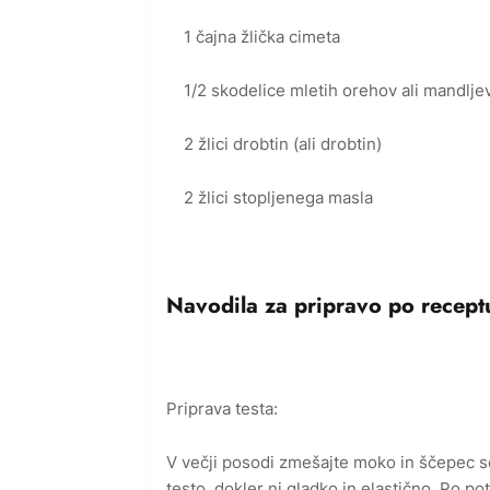
1 čajna žlička cimeta
1/2 skodelice mletih orehov ali mandlje
2 žlici drobtin (ali drobtin)
2 žlici stopljenega masla
Navodila za pripravo po recept
Priprava testa:
V večji posodi zmešajte moko in ščepec soli
testo, dokler ni gladko in elastično. Po p