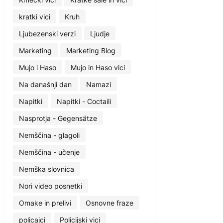
kratki vici
Kruh
Ljubezenski verzi
Ljudje
Marketing
Marketing Blog
Mujo i Haso
Mujo in Haso vici
Na današnji dan
Namazi
Napitki
Napitki - Coctaili
Nasprotja - Gegensätze
Nemščina - glagoli
Nemščina - učenje
Nemška slovnica
Nori video posnetki
Omake in prelivi
Osnovne fraze
policajci
Policijski vici