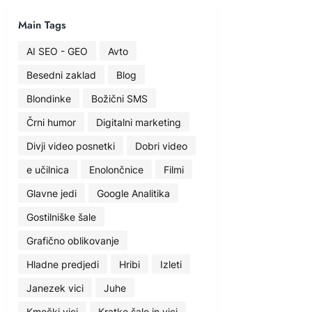
Main Tags
AI SEO - GEO
Avto
Besedni zaklad
Blog
Blondinke
Božični SMS
Črni humor
Digitalni marketing
Divji video posnetki
Dobri video
e učilnica
Enolončnice
Filmi
Glavne jedi
Google Analitika
Gostilniške šale
Grafično oblikovanje
Hladne predjedi
Hribi
Izleti
Janezek vici
Juhe
Kmečki vici
Kratke šale in vici