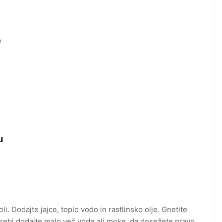
v
u
. Dodajte jajce, toplo vodo in rastlinsko olje. Gnetite
otrebi dodajte malo več vode ali moke, da dosežete pravo