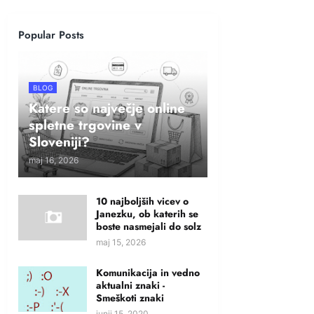
Popular Posts
BLOG
Katere so največje online
spletne trgovine v
Sloveniji?
maj 16, 2026
10 najboljših vicev o
Janezku, ob katerih se
boste nasmejali do solz
maj 15, 2026
Komunikacija in vedno
aktualni znaki -
Smeškoti znaki
junij 15, 2020