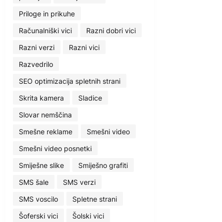
Priloge in prikuhe
Računalniški vici
Razni dobri vici
Razni verzi
Razni vici
Razvedrilo
SEO optimizacija spletnih strani
Skrita kamera
Sladice
Slovar nemščina
Smešne reklame
Smešni video
Smešni video posnetki
Smiješne slike
Smiješno grafiti
SMS šale
SMS verzi
SMS voscilo
Spletne strani
Šoferski vici
Šolski vici