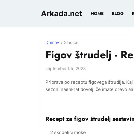
Arkada.net
HOME
BLOG
Domov
Sladice
Figov štrudelj - R
september 05, 2023
Priprava po receptu figovega štrudlja. Kaj s
sezoni naenkrat dovolj, če imate drevo ali 
Recept za figov štrudelj sestavin
2 skodelici moke