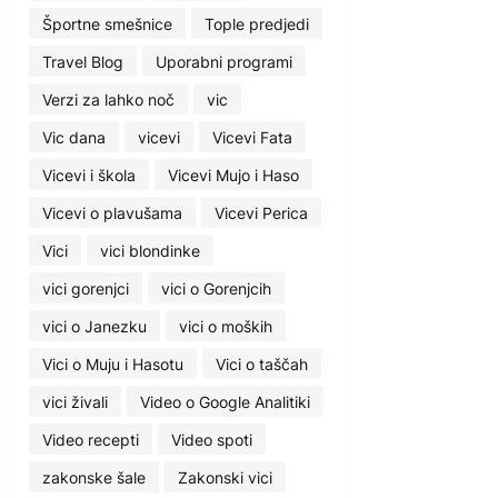
Športne smešnice
Tople predjedi
Travel Blog
Uporabni programi
Verzi za lahko noč
vic
Vic dana
vicevi
Vicevi Fata
Vicevi i škola
Vicevi Mujo i Haso
Vicevi o plavušama
Vicevi Perica
Vici
vici blondinke
vici gorenjci
vici o Gorenjcih
vici o Janezku
vici o moških
Vici o Muju i Hasotu
Vici o taščah
vici živali
Video o Google Analitiki
Video recepti
Video spoti
zakonske šale
Zakonski vici