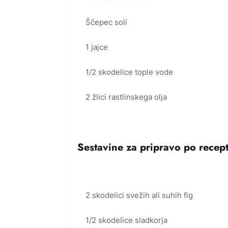
Ščepec soli
1 jajce
1/2 skodelice tople vode
2 žlici rastlinskega olja
Sestavine za pripravo po recept
2 skodelici svežih ali suhih fig
1/2 skodelice sladkorja