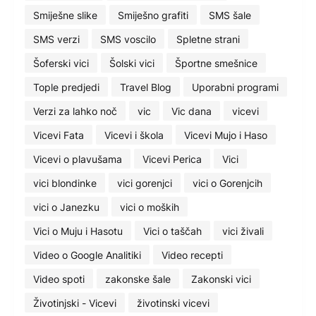
Smiješne slike
Smiješno grafiti
SMS šale
SMS verzi
SMS voscilo
Spletne strani
Šoferski vici
Šolski vici
Športne smešnice
Tople predjedi
Travel Blog
Uporabni programi
Verzi za lahko noč
vic
Vic dana
vicevi
Vicevi Fata
Vicevi i škola
Vicevi Mujo i Haso
Vicevi o plavušama
Vicevi Perica
Vici
vici blondinke
vici gorenjci
vici o Gorenjcih
vici o Janezku
vici o moških
Vici o Muju i Hasotu
Vici o taščah
vici živali
Video o Google Analitiki
Video recepti
Video spoti
zakonske šale
Zakonski vici
Životinjski - Vicevi
životinski vicevi