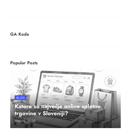
GA Koda
Popular Posts
BLOG
Katere so največje online spletne
trgovine v Sloveniji?
maj 16, 2026