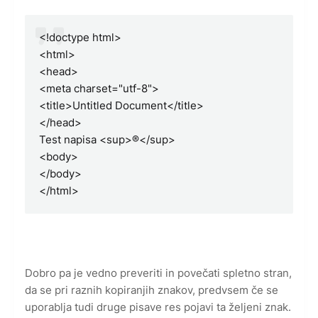
<!doctype html>
<html>
<head>
<meta charset="utf-8">
<title>Untitled Document</title>
</head>
Test napisa <sup>®</sup>
<body>
</body>
</html>
Dobro pa je vedno preveriti in povečati spletno stran,
da se pri raznih kopiranjih znakov, predvsem če se
uporablja tudi druge pisave res pojavi ta željeni znak.