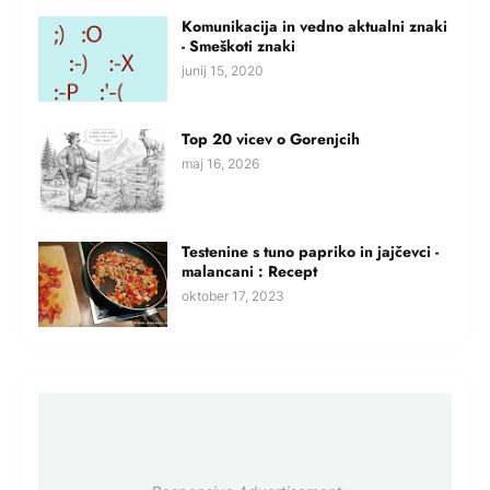
Komunikacija in vedno aktualni znaki
- Smeškoti znaki
junij 15, 2020
Top 20 vicev o Gorenjcih
maj 16, 2026
Testenine s tuno papriko in jajčevci -
malancani : Recept
oktober 17, 2023