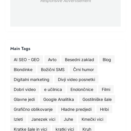
Responsive Advertisement
Main Tags
AI SEO - GEO
Avto
Besedni zaklad
Blog
Blondinke
Božični SMS
Črni humor
Digitalni marketing
Divji video posnetki
Dobri video
e učilnica
Enolončnice
Filmi
Glavne jedi
Google Analitika
Gostilniške šale
Grafično oblikovanje
Hladne predjedi
Hribi
Izleti
Janezek vici
Juhe
Kmečki vici
Kratke šale in vici
kratki vici
Kruh