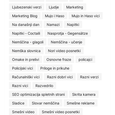
Ljubezenski verzi
Ljudje
Marketing
Marketing Blog
Mujo i Haso
Mujo in Haso vici
Na današnji dan
Namazi
Napitki
Napitki - Coctaili
Nasprotja - Gegensätze
Nemščina - glagoli
Nemščina - učenje
Nemška slovnica
Nori video posnetki
Omake in prelivi
Osnovne fraze
policajci
Policijski vici
Priloge in prikuhe
Računalniški vici
Razni dobri vici
Razni verzi
Razni vici
Razvedrilo
SEO optimizacija spletnih strani
Skrita kamera
Sladice
Slovar nemščina
Smešne reklame
Smešni video
Smešni video posnetki