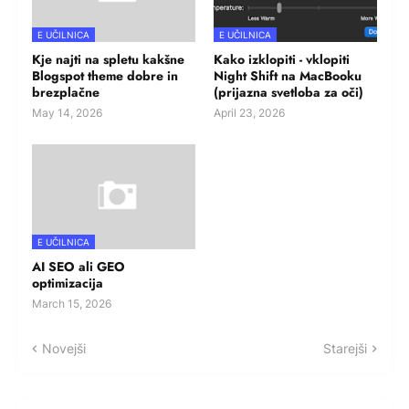
E UČILNICA
E UČILNICA
Kje najti na spletu kakšne
Kako izklopiti - vklopiti
Blogspot theme dobre in
Night Shift na MacBooku
brezplačne
(prijazna svetloba za oči)
May 14, 2026
April 23, 2026
E UČILNICA
AI SEO ali GEO
optimizacija
March 15, 2026
Novejši
Starejši