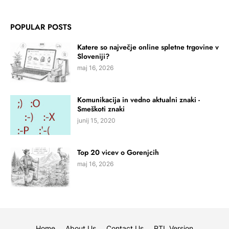
POPULAR POSTS
Katere so največje online spletne trgovine v
Sloveniji?
maj 16, 2026
Komunikacija in vedno aktualni znaki -
Smeškoti znaki
junij 15, 2020
Top 20 vicev o Gorenjcih
maj 16, 2026
Home
About Us
Contact Us
RTL Version