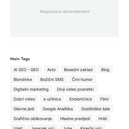
Responsive Advertisement
Main Tags
AI SEO - GEO
Avto
Besedni zaklad
Blog
Blondinke
Božični SMS
Črni humor
Digitalni marketing
Divji video posnetki
Dobri video
e učilnica
Enolončnice
Filmi
Glavne jedi
Google Analitika
Gostilniške šale
Grafično oblikovanje
Hladne predjedi
Hribi
Izleti
Janezek vici
Juhe
Kmečki vici