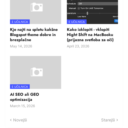
E UČILNICA
E UČILNICA
Kje najti na spletu kakšne
Kako izklopiti - vklopiti
Blogspot theme dobre in
Night Shift na MacBooku
brezplačne
(prijazna svetloba za oči)
May 14, 2026
April 23, 2026
E UČILNICA
AI SEO ali GEO
optimizacija
March 15, 2026
Novejši
Starejši