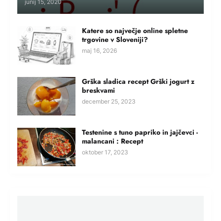
junij 15, 2020
Katere so največje online spletne
trgovine v Sloveniji?
maj 16, 2026
Grška sladica recept Grški jogurt z
breskvami
december 25, 2023
Testenine s tuno papriko in jajčevci -
malancani : Recept
oktober 17, 2023