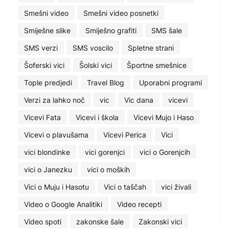
Smešni video
Smešni video posnetki
Smiješne slike
Smiješno grafiti
SMS šale
SMS verzi
SMS voscilo
Spletne strani
Šoferski vici
Šolski vici
Športne smešnice
Tople predjedi
Travel Blog
Uporabni programi
Verzi za lahko noč
vic
Vic dana
vicevi
Vicevi Fata
Vicevi i škola
Vicevi Mujo i Haso
Vicevi o plavušama
Vicevi Perica
Vici
vici blondinke
vici gorenjci
vici o Gorenjcih
vici o Janezku
vici o moških
Vici o Muju i Hasotu
Vici o taščah
vici živali
Video o Google Analitiki
Video recepti
Video spoti
zakonske šale
Zakonski vici