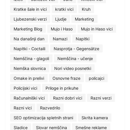
Kratke šale in vici
kratki vici
Kruh
Ljubezenski verzi
Ljudje
Marketing
Marketing Blog
Mujo i Haso
Mujo in Haso vici
Na današnji dan
Namazi
Napitki
Napitki - Coctaili
Nasprotja - Gegensätze
Nemščina - glagoli
Nemščina - učenje
Nemška slovnica
Nori video posnetki
Omake in prelivi
Osnovne fraze
policajci
Policijski vici
Priloge in prikuhe
Računalniški vici
Razni dobri vici
Razni verzi
Razni vici
Razvedrilo
SEO optimizacija spletnih strani
Skrita kamera
Sladice
Slovar nemščina
Smešne reklame