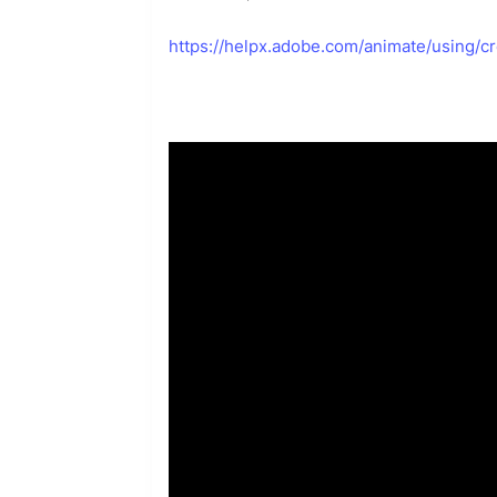
https://helpx.adobe.com/animate/using/c