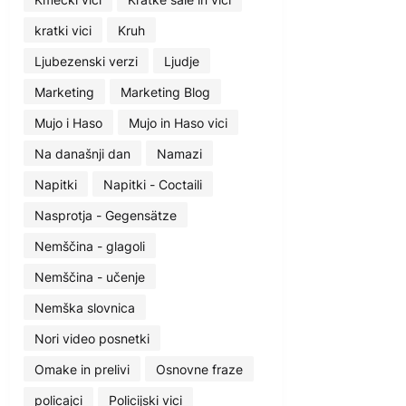
kratki vici
Kruh
Ljubezenski verzi
Ljudje
Marketing
Marketing Blog
Mujo i Haso
Mujo in Haso vici
Na današnji dan
Namazi
Napitki
Napitki - Coctaili
Nasprotja - Gegensätze
Nemščina - glagoli
Nemščina - učenje
Nemška slovnica
Nori video posnetki
Omake in prelivi
Osnovne fraze
policajci
Policijski vici