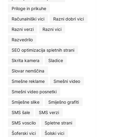
Priloge in prikuhe
Računalniški vici
Razni dobri vici
Razni verzi
Razni vici
Razvedrilo
SEO optimizacija spletnih strani
Skrita kamera
Sladice
Slovar nemščina
Smešne reklame
Smešni video
Smešni video posnetki
Smiješne slike
Smiješno grafiti
SMS šale
SMS verzi
SMS voscilo
Spletne strani
Šoferski vici
Šolski vici