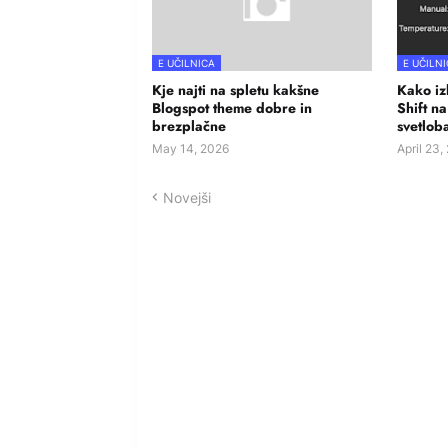
E UČILNICA
E UČILN
Kje najti na spletu kakšne
Kako izk
Blogspot theme dobre in
Shift n
brezplačne
svetloba
May 14, 2026
April 23,
Novejši