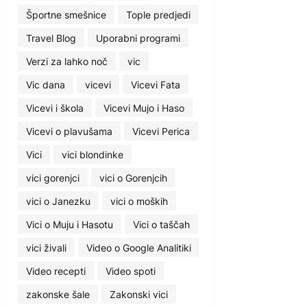
Športne smešnice
Tople predjedi
Travel Blog
Uporabni programi
Verzi za lahko noč
vic
Vic dana
vicevi
Vicevi Fata
Vicevi i škola
Vicevi Mujo i Haso
Vicevi o plavušama
Vicevi Perica
Vici
vici blondinke
vici gorenjci
vici o Gorenjcih
vici o Janezku
vici o moških
Vici o Muju i Hasotu
Vici o taščah
vici živali
Video o Google Analitiki
Video recepti
Video spoti
zakonske šale
Zakonski vici