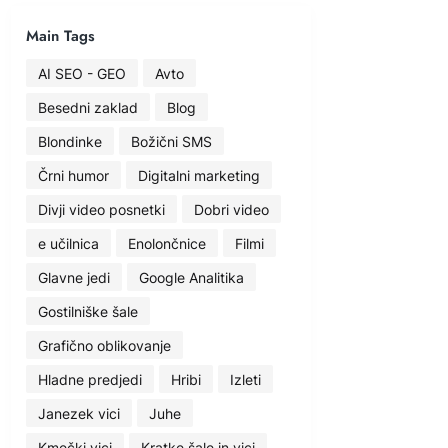
Main Tags
AI SEO - GEO
Avto
Besedni zaklad
Blog
Blondinke
Božični SMS
Črni humor
Digitalni marketing
Divji video posnetki
Dobri video
e učilnica
Enolončnice
Filmi
Glavne jedi
Google Analitika
Gostilniške šale
Grafično oblikovanje
Hladne predjedi
Hribi
Izleti
Janezek vici
Juhe
Kmečki vici
Kratke šale in vici