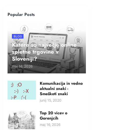
Popular Posts
BLOG
Katere so največje online
spletne trgovine v
Sloveniji?
maj 16, 2026
Komunikacija in vedno
aktualni znaki -
Smeškoti znaki
junij 15, 2020
Top 20 vicev o
Gorenjcih
maj 16, 2026