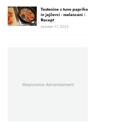
Testenine s tuno papriko
in jajčevci - malancani :
Recept
oktober 17, 2023
Responsive Advertisement