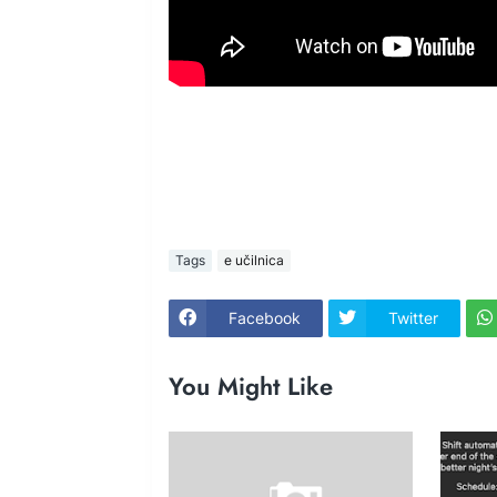
Tags
e učilnica
Facebook
Twitter
You Might Like