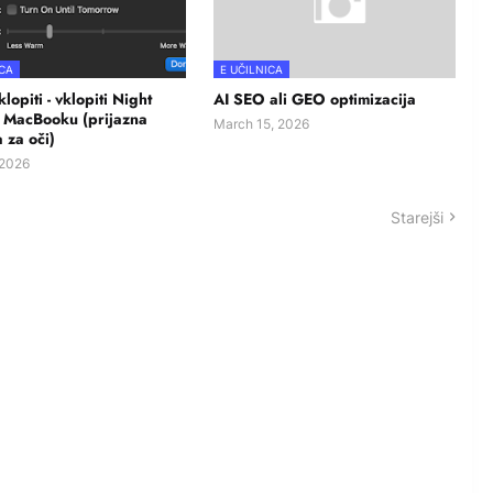
ICA
E UČILNICA
lopiti - vklopiti Night
AI SEO ali GEO optimizacija
a MacBooku (prijazna
March 15, 2026
 za oči)
 2026
Starejši