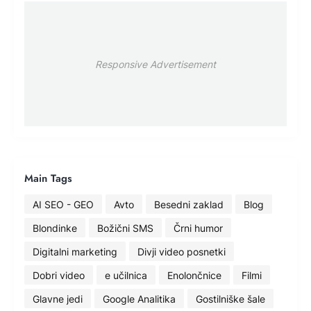
Responsive Advertisement
Main Tags
AI SEO - GEO
Avto
Besedni zaklad
Blog
Blondinke
Božični SMS
Črni humor
Digitalni marketing
Divji video posnetki
Dobri video
e učilnica
Enolončnice
Filmi
Glavne jedi
Google Analitika
Gostilniške šale