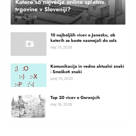
Katere so največje online spletne
trgovine v Sloveniji?
maj 16, 2026
10 najboljših vicev o Janezku, ob
katerih se boste nasmejali do solz
maj 15, 2026
Komunikacija in vedno aktualni znaki
- Smeškoti znaki
junij 15, 2020
Top 20 vicev o Gorenjcih
maj 16, 2026