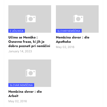
E UČILNICA
SLOVAR NEMŠČINA
Učimo se Nemško :
Nemšcina slovar : die
Osnovne fraze, ki jih je
Apotheke
dobro poznati pri nemščini
May 02, 2016
January 14, 2023
SLOVAR NEMŠČINA
Nemšcina slovar : die
Arbeit
May 02, 2016