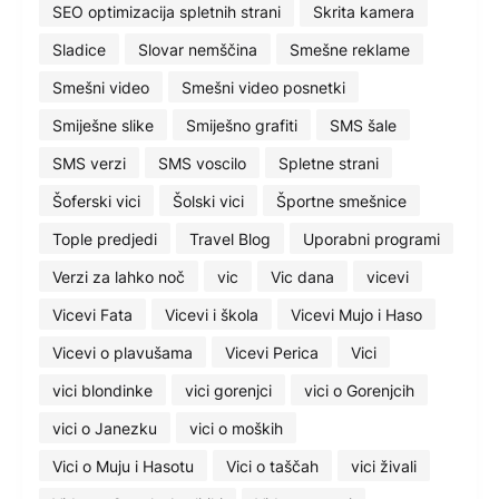
SEO optimizacija spletnih strani
Skrita kamera
Sladice
Slovar nemščina
Smešne reklame
Smešni video
Smešni video posnetki
Smiješne slike
Smiješno grafiti
SMS šale
SMS verzi
SMS voscilo
Spletne strani
Šoferski vici
Šolski vici
Športne smešnice
Tople predjedi
Travel Blog
Uporabni programi
Verzi za lahko noč
vic
Vic dana
vicevi
Vicevi Fata
Vicevi i škola
Vicevi Mujo i Haso
Vicevi o plavušama
Vicevi Perica
Vici
vici blondinke
vici gorenjci
vici o Gorenjcih
vici o Janezku
vici o moških
Vici o Muju i Hasotu
Vici o taščah
vici živali