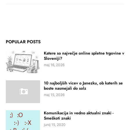
POPULAR POSTS
Katere so največje online spletne trgovine v
Sloveniji?
maj 16, 2026
10 najboljših vicev o Janezku, ob katerih se
boste nasmejali do solz
maj 15, 2026
Komunikacija in vedno aktualni znaki -
Smeškoti znaki
junij 15, 2020