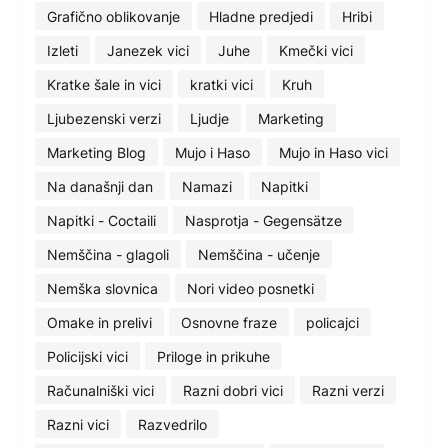
Grafično oblikovanje
Hladne predjedi
Hribi
Izleti
Janezek vici
Juhe
Kmečki vici
Kratke šale in vici
kratki vici
Kruh
Ljubezenski verzi
Ljudje
Marketing
Marketing Blog
Mujo i Haso
Mujo in Haso vici
Na današnji dan
Namazi
Napitki
Napitki - Coctaili
Nasprotja - Gegensätze
Nemščina - glagoli
Nemščina - učenje
Nemška slovnica
Nori video posnetki
Omake in prelivi
Osnovne fraze
policajci
Policijski vici
Priloge in prikuhe
Računalniški vici
Razni dobri vici
Razni verzi
Razni vici
Razvedrilo