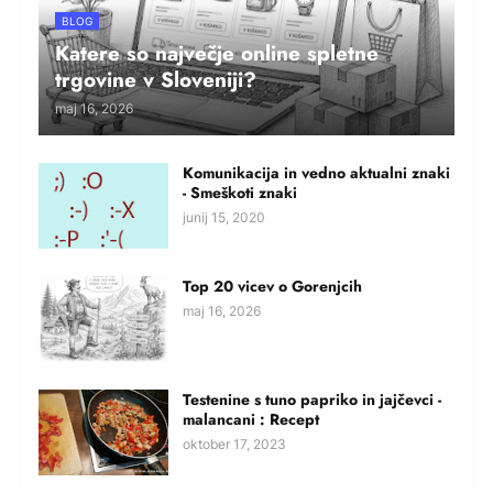
BLOG
Katere so največje online spletne
trgovine v Sloveniji?
maj 16, 2026
Komunikacija in vedno aktualni znaki
- Smeškoti znaki
junij 15, 2020
Top 20 vicev o Gorenjcih
maj 16, 2026
Testenine s tuno papriko in jajčevci -
malancani : Recept
oktober 17, 2023