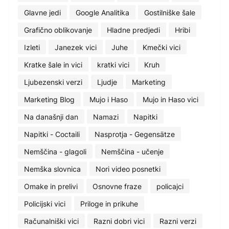
Glavne jedi
Google Analitika
Gostilniške šale
Grafično oblikovanje
Hladne predjedi
Hribi
Izleti
Janezek vici
Juhe
Kmečki vici
Kratke šale in vici
kratki vici
Kruh
Ljubezenski verzi
Ljudje
Marketing
Marketing Blog
Mujo i Haso
Mujo in Haso vici
Na današnji dan
Namazi
Napitki
Napitki - Coctaili
Nasprotja - Gegensätze
Nemščina - glagoli
Nemščina - učenje
Nemška slovnica
Nori video posnetki
Omake in prelivi
Osnovne fraze
policajci
Policijski vici
Priloge in prikuhe
Računalniški vici
Razni dobri vici
Razni verzi