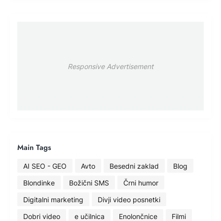
Responsive Advertisement
Main Tags
AI SEO - GEO
Avto
Besedni zaklad
Blog
Blondinke
Božični SMS
Črni humor
Digitalni marketing
Divji video posnetki
Dobri video
e učilnica
Enolončnice
Filmi