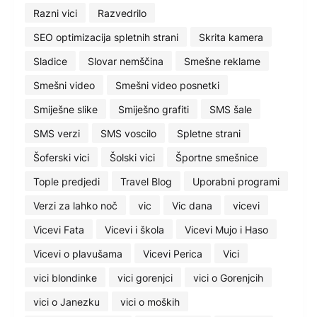
Razni vici
Razvedrilo
SEO optimizacija spletnih strani
Skrita kamera
Sladice
Slovar nemščina
Smešne reklame
Smešni video
Smešni video posnetki
Smiješne slike
Smiješno grafiti
SMS šale
SMS verzi
SMS voscilo
Spletne strani
Šoferski vici
Šolski vici
Športne smešnice
Tople predjedi
Travel Blog
Uporabni programi
Verzi za lahko noč
vic
Vic dana
vicevi
Vicevi Fata
Vicevi i škola
Vicevi Mujo i Haso
Vicevi o plavušama
Vicevi Perica
Vici
vici blondinke
vici gorenjci
vici o Gorenjcih
vici o Janezku
vici o moških