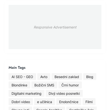
Responsive Advertisement
Main Tags
AI SEO - GEO
Avto
Besedni zaklad
Blog
Blondinke
Božični SMS
Črni humor
Digitalni marketing
Divji video posnetki
Dobri video
e učilnica
Enolončnice
Filmi