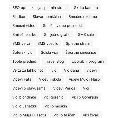
SEO optimizacija spletnih strani
Skrita kamera
Sladice
Slovar nemščina
Smešne reklame
Smešni video
Smešni video posnetki
Smiješne slike
Smiješno grafiti
SMS šale
SMS verzi
SMS voscilo
Spletne strani
Šoferski vici
Šolski vici
Športne smešnice
Tople predjedi
Travel Blog
Uporabni programi
Verzi za lahko noč
vic
Vic dana
vicevi
Vicevi Fata
Vicevi i škola
Vicevi Mujo i Haso
Vicevi o plavušama
Vicevi Perica
Vici
vici blondinke
vici gorenjci
vici o Gorenjcih
vici o Janezku
vici o moških
Vici o Muju i Hasotu
Vici o taščah
vici živali