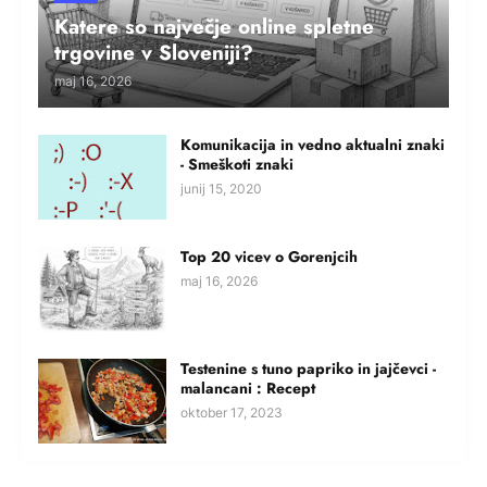
Katere so največje online spletne
trgovine v Sloveniji?
maj 16, 2026
Komunikacija in vedno aktualni znaki
- Smeškoti znaki
junij 15, 2020
Top 20 vicev o Gorenjcih
maj 16, 2026
Testenine s tuno papriko in jajčevci -
malancani : Recept
oktober 17, 2023