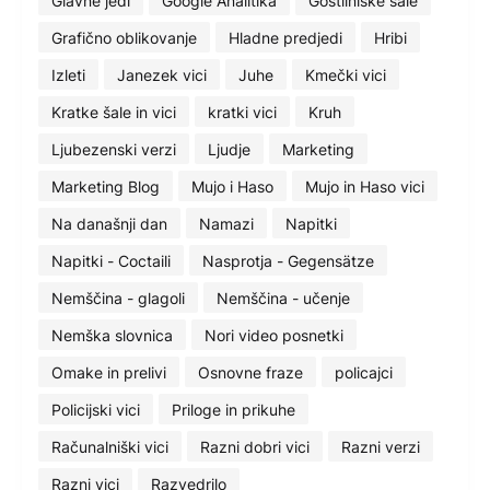
Glavne jedi
Google Analitika
Gostilniške šale
Grafično oblikovanje
Hladne predjedi
Hribi
Izleti
Janezek vici
Juhe
Kmečki vici
Kratke šale in vici
kratki vici
Kruh
Ljubezenski verzi
Ljudje
Marketing
Marketing Blog
Mujo i Haso
Mujo in Haso vici
Na današnji dan
Namazi
Napitki
Napitki - Coctaili
Nasprotja - Gegensätze
Nemščina - glagoli
Nemščina - učenje
Nemška slovnica
Nori video posnetki
Omake in prelivi
Osnovne fraze
policajci
Policijski vici
Priloge in prikuhe
Računalniški vici
Razni dobri vici
Razni verzi
Razni vici
Razvedrilo