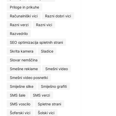
Priloge in prikuhe
Računalniški vici
Razni dobri vici
Razni verzi
Razni vici
Razvedrilo
SEO optimizacija spletnih strani
Skrita kamera
Sladice
Slovar nemščina
Smešne reklame
Smešni video
Smešni video posnetki
Smiješne slike
Smiješno grafiti
SMS šale
SMS verzi
SMS voscilo
Spletne strani
Šoferski vici
Šolski vici