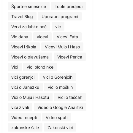
Športne smešnice
Tople predjedi
Travel Blog
Uporabni programi
Verzi za lahko noč
vic
Vic dana
vicevi
Vicevi Fata
Vicevi i škola
Vicevi Mujo i Haso
Vicevi o plavušama
Vicevi Perica
Vici
vici blondinke
vici gorenjci
vici o Gorenjcih
vici o Janezku
vici o moških
Vici o Muju i Hasotu
Vici o taščah
vici živali
Video o Google Analitiki
Video recepti
Video spoti
zakonske šale
Zakonski vici