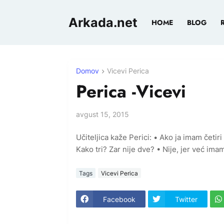
Arkada.net
HOME
BLOG
Domov
Vicevi Perica
Perica -Vicevi
avgust 15, 2015
Učiteljica kaže Perici: • Ako ja imam četiri
Kako tri? Zar nije dve? • Nije, jer već ima
Tags
Vicevi Perica
Facebook
Twitter