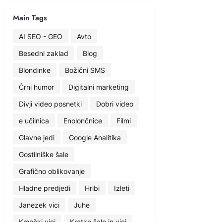
Main Tags
AI SEO - GEO
Avto
Besedni zaklad
Blog
Blondinke
Božični SMS
Črni humor
Digitalni marketing
Divji video posnetki
Dobri video
e učilnica
Enolončnice
Filmi
Glavne jedi
Google Analitika
Gostilniške šale
Grafično oblikovanje
Hladne predjedi
Hribi
Izleti
Janezek vici
Juhe
Kmečki vici
Kratke šale in vici