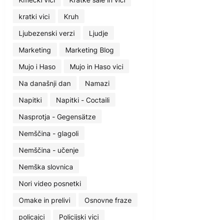
kratki vici
Kruh
Ljubezenski verzi
Ljudje
Marketing
Marketing Blog
Mujo i Haso
Mujo in Haso vici
Na današnji dan
Namazi
Napitki
Napitki - Coctaili
Nasprotja - Gegensätze
Nemščina - glagoli
Nemščina - učenje
Nemška slovnica
Nori video posnetki
Omake in prelivi
Osnovne fraze
policajci
Policijski vici