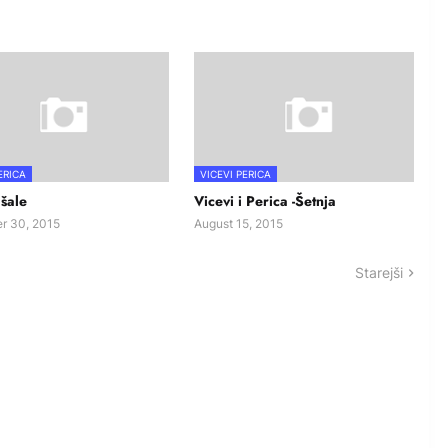
ERICA
VICEVI PERICA
 šale
Vicevi i Perica -Šetnja
r 30, 2015
August 15, 2015
Starejši