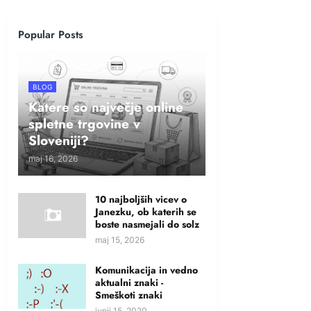
Popular Posts
BLOG
Katere so največje online
spletne trgovine v
Sloveniji?
maj 16, 2026
10 najboljših vicev o
Janezku, ob katerih se
boste nasmejali do solz
maj 15, 2026
Komunikacija in vedno
aktualni znaki -
Smeškoti znaki
junij 15, 2020