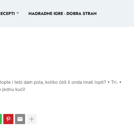
RECEPTI
NAGRADNE IGRE - DOBRA STRAN
 lopte i tebi dam pola, koliko ćeš ti onda imati lopti? • Tri. •
m jednu kući!