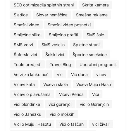
SEO optimizacija spletnih strani
Skrita kamera
Sladice
Slovar nemščina
Smešne reklame
Smešni video
Smešni video posnetki
Smiješne slike
Smiješno grafiti
SMS šale
SMS verzi
SMS voscilo
Spletne strani
Šoferski vici
Šolski vici
Športne smešnice
Tople predjedi
Travel Blog
Uporabni programi
Verzi za lahko noč
vic
Vic dana
vicevi
Vicevi Fata
Vicevi i škola
Vicevi Mujo i Haso
Vicevi o plavušama
Vicevi Perica
Vici
vici blondinke
vici gorenjci
vici o Gorenjcih
vici o Janezku
vici o moških
Vici o Muju i Hasotu
Vici o taščah
vici živali