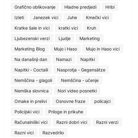
Grafično oblikovanje
Hladne predjedi
Hribi
Izleti
Janezek vici
Juhe
Kmečki vici
Kratke šale in vici
kratki vici
Kruh
Ljubezenski verzi
Ljudje
Marketing
Marketing Blog
Mujo i Haso
Mujo in Haso vici
Na današnji dan
Namazi
Napitki
Napitki - Coctaili
Nasprotja - Gegensätze
Nemščina - glagoli
Nemščina - učenje
Nemška slovnica
Nori video posnetki
Omake in prelivi
Osnovne fraze
policajci
Policijski vici
Priloge in prikuhe
Računalniški vici
Razni dobri vici
Razni verzi
Razni vici
Razvedrilo