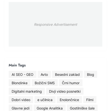
Responsive Advertisement
Main Tags
AI SEO - GEO
Avto
Besedni zaklad
Blog
Blondinke
Božični SMS
Črni humor
Digitalni marketing
Divji video posnetki
Dobri video
e učilnica
Enolončnice
Filmi
Glavne jedi
Google Analitika
Gostilniške šale