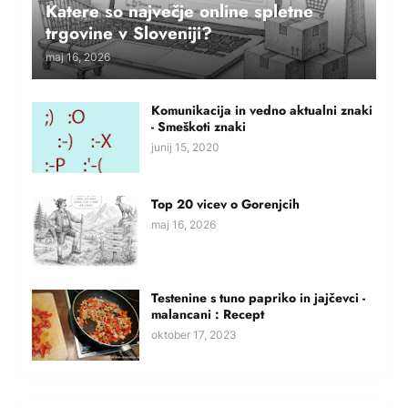
Katere so največje online spletne
trgovine v Sloveniji?
maj 16, 2026
Komunikacija in vedno aktualni znaki
- Smeškoti znaki
junij 15, 2020
Top 20 vicev o Gorenjcih
maj 16, 2026
Testenine s tuno papriko in jajčevci -
malancani : Recept
oktober 17, 2023