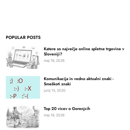
POPULAR POSTS
Katere so največje online spletne trgovine v
Sloveniji?
maj 16, 2026
Komunikacija in vedno aktualni znaki -
Smeškoti znaki
junij 15, 2020
Top 20 vicev o Gorenjcih
maj 16, 2026