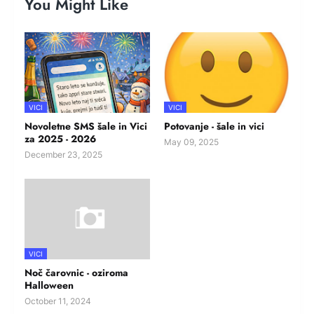
You Might Like
VICI
VICI
Novoletne SMS šale in Vici
Potovanje - šale in vici
za 2025 - 2026
May 09, 2025
December 23, 2025
VICI
Noč čarovnic - oziroma
Halloween
October 11, 2024