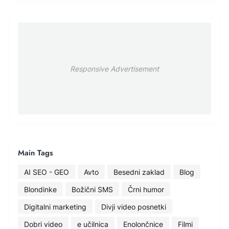
Responsive Advertisement
Main Tags
AI SEO - GEO
Avto
Besedni zaklad
Blog
Blondinke
Božični SMS
Črni humor
Digitalni marketing
Divji video posnetki
Dobri video
e učilnica
Enolončnice
Filmi