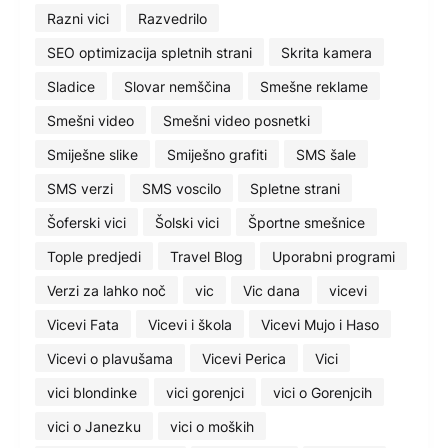
Razni vici
Razvedrilo
SEO optimizacija spletnih strani
Skrita kamera
Sladice
Slovar nemščina
Smešne reklame
Smešni video
Smešni video posnetki
Smiješne slike
Smiješno grafiti
SMS šale
SMS verzi
SMS voscilo
Spletne strani
Šoferski vici
Šolski vici
Športne smešnice
Tople predjedi
Travel Blog
Uporabni programi
Verzi za lahko noč
vic
Vic dana
vicevi
Vicevi Fata
Vicevi i škola
Vicevi Mujo i Haso
Vicevi o plavušama
Vicevi Perica
Vici
vici blondinke
vici gorenjci
vici o Gorenjcih
vici o Janezku
vici o moških