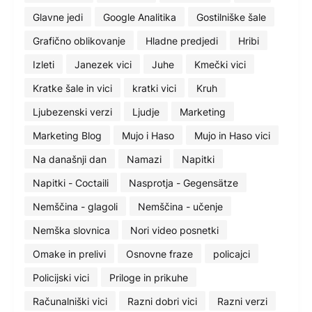
Glavne jedi
Google Analitika
Gostilniške šale
Grafično oblikovanje
Hladne predjedi
Hribi
Izleti
Janezek vici
Juhe
Kmečki vici
Kratke šale in vici
kratki vici
Kruh
Ljubezenski verzi
Ljudje
Marketing
Marketing Blog
Mujo i Haso
Mujo in Haso vici
Na današnji dan
Namazi
Napitki
Napitki - Coctaili
Nasprotja - Gegensätze
Nemščina - glagoli
Nemščina - učenje
Nemška slovnica
Nori video posnetki
Omake in prelivi
Osnovne fraze
policajci
Policijski vici
Priloge in prikuhe
Računalniški vici
Razni dobri vici
Razni verzi