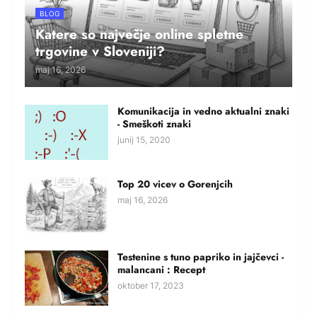
BLOG
Katere so največje online spletne
trgovine v Sloveniji?
maj 16, 2026
Komunikacija in vedno aktualni znaki
- Smeškoti znaki
junij 15, 2020
Top 20 vicev o Gorenjcih
maj 16, 2026
Testenine s tuno papriko in jajčevci -
malancani : Recept
oktober 17, 2023