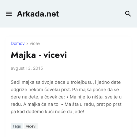
Arkada.net
Domov
vicevi
Majka - vicevi
avgust 13, 2015
Sedi majka sa dvoje dece u trolejbusu, i jedno dete
odgrize nekom čoveku prst. Pa majka počne da se
dere na dete, a čovek će: • Ma nije to ništa, sve je u
redu. A majka će na to: • Ma šta u redu, prst po prst
pa kad dođemo kući neće da jede!
Tags
vicevi