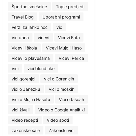
Športne smešnice
Tople predjedi
Travel Blog
Uporabni programi
Verzi za lahko noč
vic
Vic dana
vicevi
Vicevi Fata
Vicevi i škola
Vicevi Mujo i Haso
Vicevi o plavušama
Vicevi Perica
Vici
vici blondinke
vici gorenjci
vici o Gorenjcih
vici o Janezku
vici o moških
Vici o Muju i Hasotu
Vici o taščah
vici živali
Video o Google Analitiki
Video recepti
Video spoti
zakonske šale
Zakonski vici