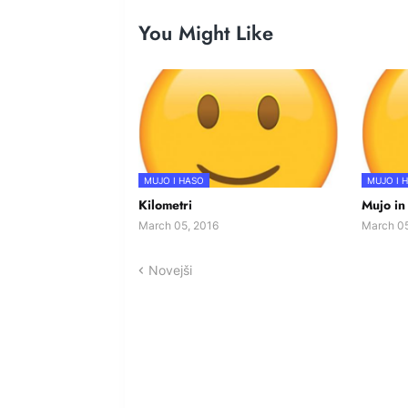
You Might Like
MUJO I HASO
MUJO I 
Kilometri
Mujo in
March 05, 2016
March 05
Novejši