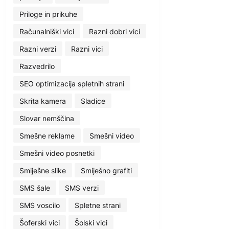
Priloge in prikuhe
Računalniški vici
Razni dobri vici
Razni verzi
Razni vici
Razvedrilo
SEO optimizacija spletnih strani
Skrita kamera
Sladice
Slovar nemščina
Smešne reklame
Smešni video
Smešni video posnetki
Smiješne slike
Smiješno grafiti
SMS šale
SMS verzi
SMS voscilo
Spletne strani
Šoferski vici
Šolski vici