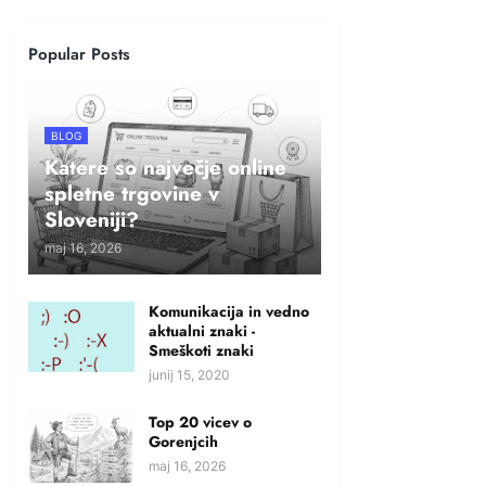
Popular Posts
BLOG
Katere so največje online
spletne trgovine v
Sloveniji?
maj 16, 2026
Komunikacija in vedno
aktualni znaki -
Smeškoti znaki
junij 15, 2020
Top 20 vicev o
Gorenjcih
maj 16, 2026