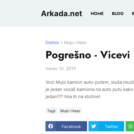
Arkada.net
HOME
BLOG
Domov
Mujo i Haso
Pogrešno - Vicevi
marec 10, 2015
Vozi Mujo kamion auto-putem, sluša muzik
je jedan vozač kamiona na auto putu kako
jedan?!? Ima ih na stotine!
Tags
Mujo i Haso
Facebook
Twitter