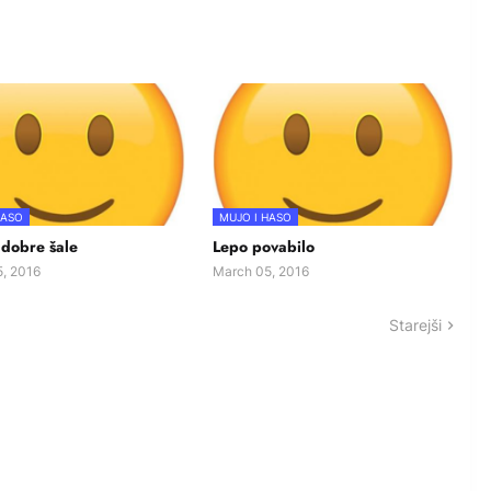
HASO
MUJO I HASO
 dobre šale
Lepo povabilo
, 2016
March 05, 2016
Starejši