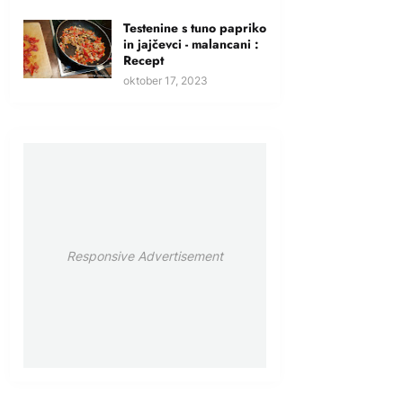
Testenine s tuno papriko
in jajčevci - malancani :
Recept
oktober 17, 2023
Responsive Advertisement