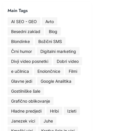
Main Tags
AI SEO - GEO
Avto
Besedni zaklad
Blog
Blondinke
Božični SMS
Črni humor
Digitalni marketing
Divji video posnetki
Dobri video
e učilnica
Enolončnice
Filmi
Glavne jedi
Google Analitika
Gostilniške šale
Grafično oblikovanje
Hladne predjedi
Hribi
Izleti
Janezek vici
Juhe
Kmečki vici
Kratke šale in vici