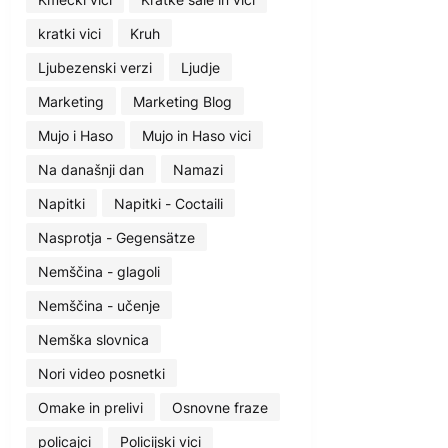
kratki vici
Kruh
Ljubezenski verzi
Ljudje
Marketing
Marketing Blog
Mujo i Haso
Mujo in Haso vici
Na današnji dan
Namazi
Napitki
Napitki - Coctaili
Nasprotja - Gegensätze
Nemščina - glagoli
Nemščina - učenje
Nemška slovnica
Nori video posnetki
Omake in prelivi
Osnovne fraze
policajci
Policijski vici