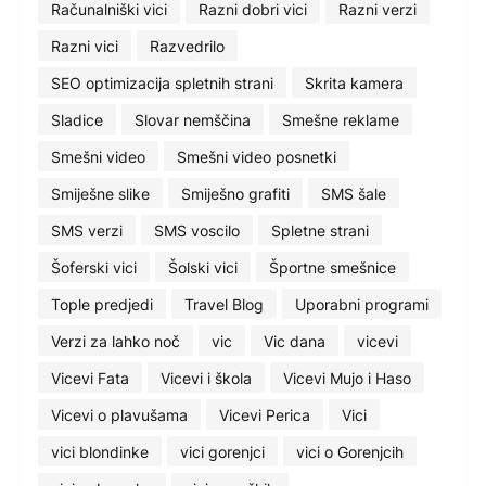
Računalniški vici
Razni dobri vici
Razni verzi
Razni vici
Razvedrilo
SEO optimizacija spletnih strani
Skrita kamera
Sladice
Slovar nemščina
Smešne reklame
Smešni video
Smešni video posnetki
Smiješne slike
Smiješno grafiti
SMS šale
SMS verzi
SMS voscilo
Spletne strani
Šoferski vici
Šolski vici
Športne smešnice
Tople predjedi
Travel Blog
Uporabni programi
Verzi za lahko noč
vic
Vic dana
vicevi
Vicevi Fata
Vicevi i škola
Vicevi Mujo i Haso
Vicevi o plavušama
Vicevi Perica
Vici
vici blondinke
vici gorenjci
vici o Gorenjcih