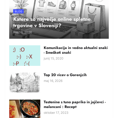
BLOG
Katere so največje online spletne
trgovine v Sloveniji?
maj 16, 2026
Komunikacija in vedno aktualni znaki
- Smeškoti znaki
junij 15, 2020
Top 20 vicev o Gorenjcih
maj 16, 2026
Testenine s tuno papriko in jajčevci -
malancani : Recept
oktober 17, 2023