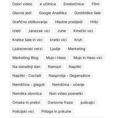
Dobri video
e učilnica
Enolončnice
Filmi
Glavne jedi
Google Analitika
Gostilniške šale
Grafično oblikovanje
Hladne predjedi
Hribi
Izleti
Janezek vici
Juhe
Kmečki vici
Kratke šale in vici
kratki vici
Kruh
Ljubezenski verzi
Ljudje
Marketing
Marketing Blog
Mujo i Haso
Mujo in Haso vici
Na današnji dan
Namazi
Napitki
Napitki - Coctaili
Nasprotja - Gegensätze
Nemščina - glagoli
Nemščina - učenje
Nemška slovnica
Nori video posnetki
Omake in prelivi
Osnovne fraze
policajci
Policijski vici
Priloge in prikuhe