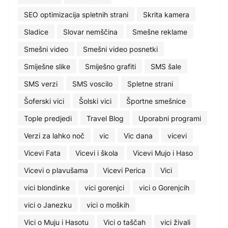
SEO optimizacija spletnih strani
Skrita kamera
Sladice
Slovar nemščina
Smešne reklame
Smešni video
Smešni video posnetki
Smiješne slike
Smiješno grafiti
SMS šale
SMS verzi
SMS voscilo
Spletne strani
Šoferski vici
Šolski vici
Športne smešnice
Tople predjedi
Travel Blog
Uporabni programi
Verzi za lahko noč
vic
Vic dana
vicevi
Vicevi Fata
Vicevi i škola
Vicevi Mujo i Haso
Vicevi o plavušama
Vicevi Perica
Vici
vici blondinke
vici gorenjci
vici o Gorenjcih
vici o Janezku
vici o moških
Vici o Muju i Hasotu
Vici o taščah
vici živali