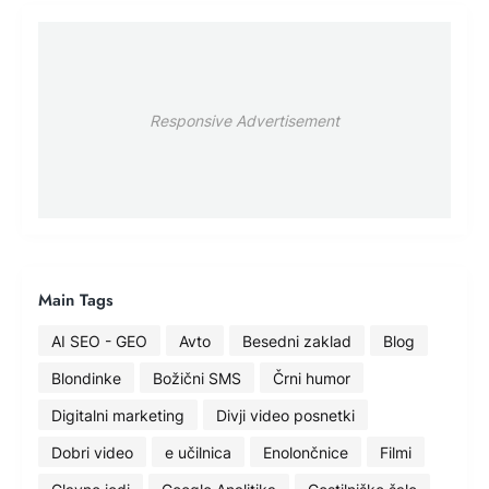
Responsive Advertisement
Main Tags
AI SEO - GEO
Avto
Besedni zaklad
Blog
Blondinke
Božični SMS
Črni humor
Digitalni marketing
Divji video posnetki
Dobri video
e učilnica
Enolončnice
Filmi