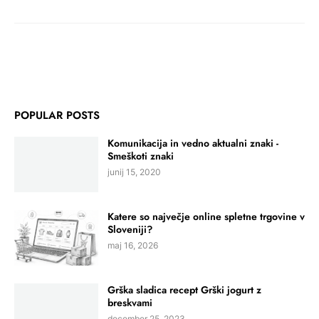
POPULAR POSTS
Komunikacija in vedno aktualni znaki -
Smeškoti znaki
junij 15, 2020
Katere so največje online spletne trgovine v
Sloveniji?
maj 16, 2026
Grška sladica recept Grški jogurt z
breskvami
december 25, 2023