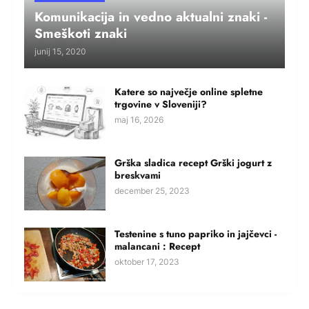
Komunikacija in vedno aktualni znaki -
Smeškoti znaki
junij 15, 2020
Katere so največje online spletne
trgovine v Sloveniji?
maj 16, 2026
Grška sladica recept Grški jogurt z
breskvami
december 25, 2023
Testenine s tuno papriko in jajčevci -
malancani : Recept
oktober 17, 2023