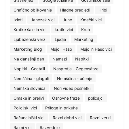
Glavne jedi
Google Analitika
Gostilniške šale
Grafično oblikovanje
Hladne predjedi
Hribi
Izleti
Janezek vici
Juhe
Kmečki vici
Kratke šale in vici
kratki vici
Kruh
Ljubezenski verzi
Ljudje
Marketing
Marketing Blog
Mujo i Haso
Mujo in Haso vici
Na današnji dan
Namazi
Napitki
Napitki - Coctaili
Nasprotja - Gegensätze
Nemščina - glagoli
Nemščina - učenje
Nemška slovnica
Nori video posnetki
Omake in prelivi
Osnovne fraze
policajci
Policijski vici
Priloge in prikuhe
Računalniški vici
Razni dobri vici
Razni verzi
Razni vici
Razvedrilo