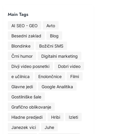
Main Tags
AI SEO - GEO
Avto
Besedni zaklad
Blog
Blondinke
Božični SMS
Črni humor
Digitalni marketing
Divji video posnetki
Dobri video
e učilnica
Enolončnice
Filmi
Glavne jedi
Google Analitika
Gostilniške šale
Grafično oblikovanje
Hladne predjedi
Hribi
Izleti
Janezek vici
Juhe