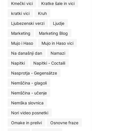
Kmečki vici
Kratke šale in vici
kratki vici
Kruh
Ljubezenski verzi
Ljudje
Marketing
Marketing Blog
Mujo i Haso
Mujo in Haso vici
Na današnji dan
Namazi
Napitki
Napitki - Coctaili
Nasprotja - Gegensätze
Nemščina - glagoli
Nemščina - učenje
Nemška slovnica
Nori video posnetki
Omake in prelivi
Osnovne fraze