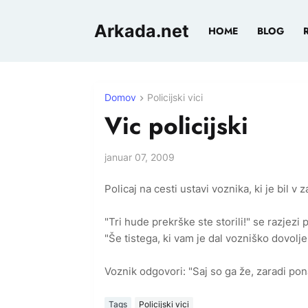
Arkada.net
HOME
BLOG
Domov
Policijski vici
Vic policijski
januar 07, 2009
Policaj na cesti ustavi voznika, ki je bil 
"Tri hude prekrške ste storili!" se razjezi p
"Še tistega, ki vam je dal vozniško dovolje
Voznik odgovori: "Saj so ga že, zaradi po
Tags
Policijski vici