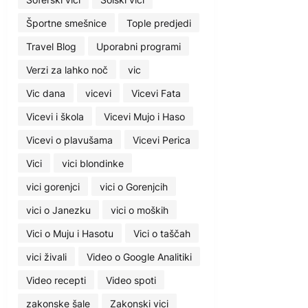
Športne smešnice
Tople predjedi
Travel Blog
Uporabni programi
Verzi za lahko noč
vic
Vic dana
vicevi
Vicevi Fata
Vicevi i škola
Vicevi Mujo i Haso
Vicevi o plavušama
Vicevi Perica
Vici
vici blondinke
vici gorenjci
vici o Gorenjcih
vici o Janezku
vici o moških
Vici o Muju i Hasotu
Vici o taščah
vici živali
Video o Google Analitiki
Video recepti
Video spoti
zakonske šale
Zakonski vici