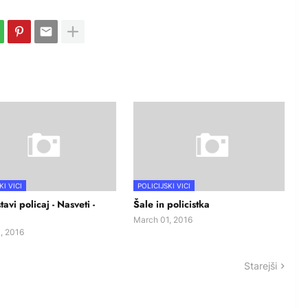
KI VICI
POLICIJSKI VICI
tavi policaj - Nasveti -
Šale in policistka
March 01, 2016
, 2016
Starejši