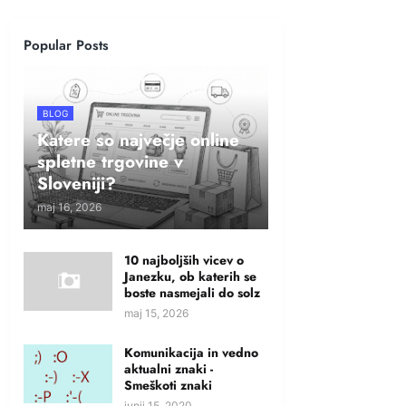
Popular Posts
BLOG
Katere so največje online
spletne trgovine v
Sloveniji?
maj 16, 2026
10 najboljših vicev o
Janezku, ob katerih se
boste nasmejali do solz
maj 15, 2026
Komunikacija in vedno
aktualni znaki -
Smeškoti znaki
junij 15, 2020