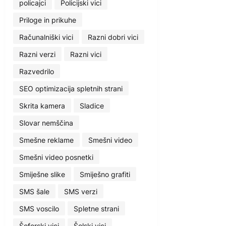
policajci
Policijski vici
Priloge in prikuhe
Računalniški vici
Razni dobri vici
Razni verzi
Razni vici
Razvedrilo
SEO optimizacija spletnih strani
Skrita kamera
Sladice
Slovar nemščina
Smešne reklame
Smešni video
Smešni video posnetki
Smiješne slike
Smiješno grafiti
SMS šale
SMS verzi
SMS voscilo
Spletne strani
Šoferski vici
Šolski vici