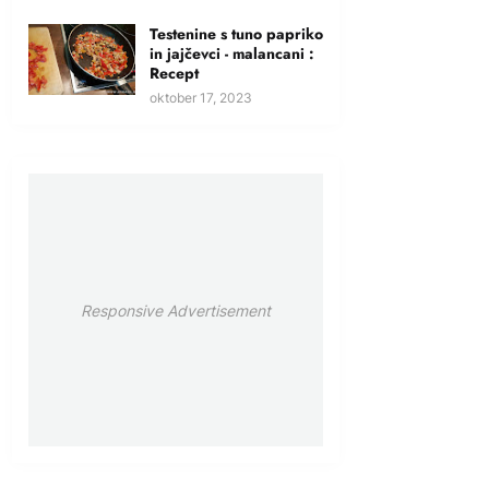
Testenine s tuno papriko
in jajčevci - malancani :
Recept
oktober 17, 2023
Responsive Advertisement