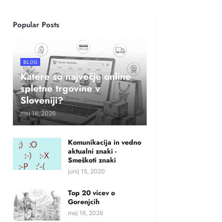
Popular Posts
BLOG
Katere so največje online
spletne trgovine v
Sloveniji?
maj 16, 2026
Komunikacija in vedno
aktualni znaki -
Smeškoti znaki
junij 15, 2020
Top 20 vicev o
Gorenjcih
maj 16, 2026