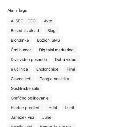
Main Tags
AI SEO - GEO
Avto
Besedni zaklad
Blog
Blondinke
Božični SMS
Črni humor
Digitalni marketing
Divji video posnetki
Dobri video
e učilnica
Enolončnice
Filmi
Glavne jedi
Google Analitika
Gostilniške šale
Grafično oblikovanje
Hladne predjedi
Hribi
Izleti
Janezek vici
Juhe
Kmečki vici
Kratke šale in vici