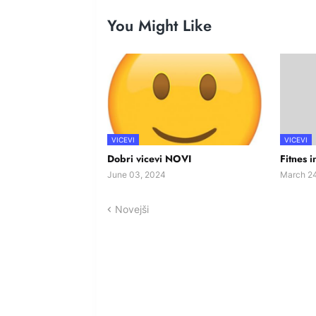
You Might Like
VICEVI
VICEVI
Dobri vicevi NOVI
Fitnes i
June 03, 2024
March 24
Novejši