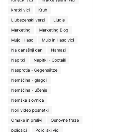
kratki vici
Kruh
Ljubezenski verzi
Ljudje
Marketing
Marketing Blog
Mujo i Haso
Mujo in Haso vici
Na današnji dan
Namazi
Napitki
Napitki - Coctaili
Nasprotja - Gegensätze
Nemščina - glagoli
Nemščina - učenje
Nemška slovnica
Nori video posnetki
Omake in prelivi
Osnovne fraze
policajci
Policijski vici