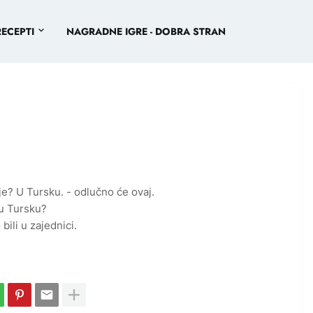
RECEPTI
NAGRADNE IGRE - DOBRA STRAN
je? U Tursku. - odlučno će ovaj.
u Tursku?
bili u zajednici.