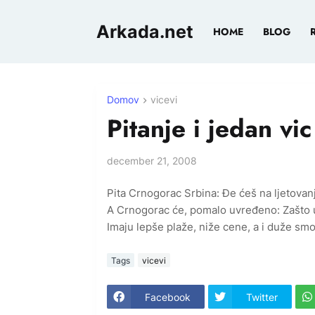
Arkada.net
HOME
BLOG
Domov
vicevi
Pitanje i jedan vic
december 21, 2008
Pita Crnogorac Srbina: Đe ćeš na ljetovan
A Crnogorac će, pomalo uvređeno: Zašto 
Imaju lepše plaže, niže cene, a i duže smo 
Tags
vicevi
Facebook
Twitter