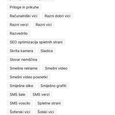
Priloge in prikuhe
Računalniški vici
Razni dobri vici
Razni verzi
Razni vici
Razvedrilo
SEO optimizacija spletnih strani
Skrita kamera
Sladice
Slovar nemščina
Smešne reklame
Smešni video
Smešni video posnetki
Smiješne slike
Smiješno grafiti
SMS šale
SMS verzi
SMS voscilo
Spletne strani
Šoferski vici
Šolski vici