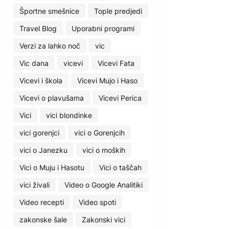
Športne smešnice
Tople predjedi
Travel Blog
Uporabni programi
Verzi za lahko noč
vic
Vic dana
vicevi
Vicevi Fata
Vicevi i škola
Vicevi Mujo i Haso
Vicevi o plavušama
Vicevi Perica
Vici
vici blondinke
vici gorenjci
vici o Gorenjcih
vici o Janezku
vici o moških
Vici o Muju i Hasotu
Vici o taščah
vici živali
Video o Google Analitiki
Video recepti
Video spoti
zakonske šale
Zakonski vici