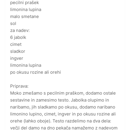
pecilni prašek
limonina lupina
malo smetane
sol
za nadev:
6 jabolk
cimet
sladkor
ingver
limonina lupina
po okusu rozine ali orehi
Priprava:
Moko zmešamo s pecilnim praškom, dodamo ostale
sestavine in zamesimo testo. Jabolka olupimo in
naribamo, jih sladkamo po okusu, dodamo naribano
limonino lupino, cimet, ingver in po okusu rozine ali
orehe (lahko oboje). Testo razdelimo na dva dela:
večji del damo na dno pekača namažemo z nadevom