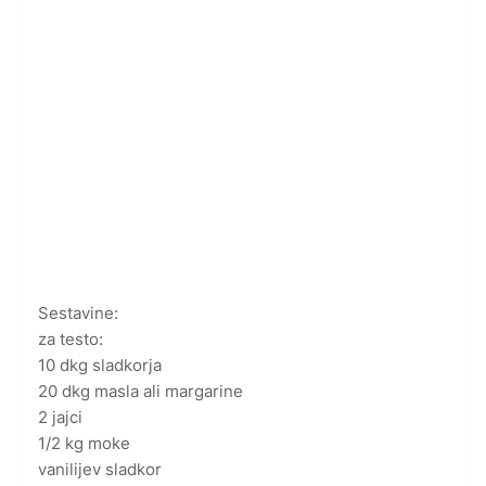
Sestavine:
za testo:
10 dkg sladkorja
20 dkg masla ali margarine
2 jajci
1/2 kg moke
vanilijev sladkor