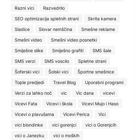
Razni vici
Razvedrilo
SEO optimizacija spletnih strani
Skrita kamera
Sladice
Slovar nemščina
Smešne reklame
Smešni video
Smešni video posnetki
Smiješne slike
Smiješno grafiti
SMS šale
SMS verzi
SMS voscilo
Spletne strani
Šoferski vici
Šolski vici
Športne smešnice
Tople predjedi
Travel Blog
Uporabni programi
Verzi za lahko noč
vic
Vic dana
vicevi
Vicevi Fata
Vicevi i škola
Vicevi Mujo i Haso
Vicevi o plavušama
Vicevi Perica
Vici
vici blondinke
vici gorenjci
vici o Gorenjcih
vici o Janezku
vici o moških