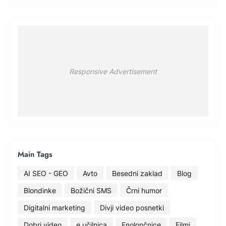
Responsive Advertisement
Main Tags
AI SEO - GEO
Avto
Besedni zaklad
Blog
Blondinke
Božični SMS
Črni humor
Digitalni marketing
Divji video posnetki
Dobri video
e učilnica
Enolončnice
Filmi