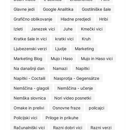
Glavne jedi
Google Analitika
Gostilniške šale
Grafično oblikovanje
Hladne predjedi
Hribi
Izleti
Janezek vici
Juhe
Kmečki vici
Kratke šale in vici
kratki vici
Kruh
Ljubezenski verzi
Ljudje
Marketing
Marketing Blog
Mujo i Haso
Mujo in Haso vici
Na današnji dan
Namazi
Napitki
Napitki - Coctaili
Nasprotja - Gegensätze
Nemščina - glagoli
Nemščina - učenje
Nemška slovnica
Nori video posnetki
Omake in prelivi
Osnovne fraze
policajci
Policijski vici
Priloge in prikuhe
Računalniški vici
Razni dobri vici
Razni verzi