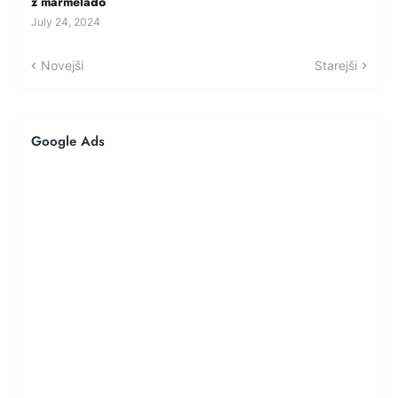
z marmelado
July 24, 2024
Novejši
Starejši
Google Ads