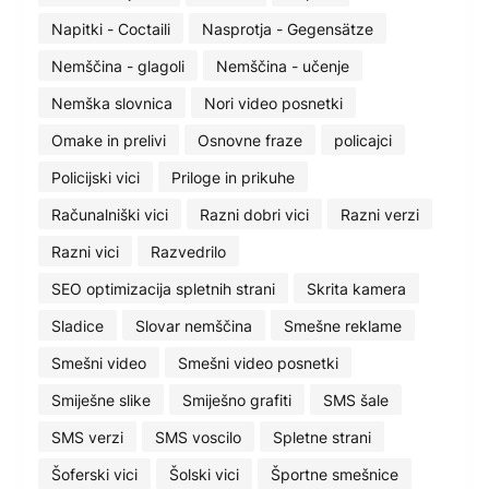
Napitki - Coctaili
Nasprotja - Gegensätze
Nemščina - glagoli
Nemščina - učenje
Nemška slovnica
Nori video posnetki
Omake in prelivi
Osnovne fraze
policajci
Policijski vici
Priloge in prikuhe
Računalniški vici
Razni dobri vici
Razni verzi
Razni vici
Razvedrilo
SEO optimizacija spletnih strani
Skrita kamera
Sladice
Slovar nemščina
Smešne reklame
Smešni video
Smešni video posnetki
Smiješne slike
Smiješno grafiti
SMS šale
SMS verzi
SMS voscilo
Spletne strani
Šoferski vici
Šolski vici
Športne smešnice