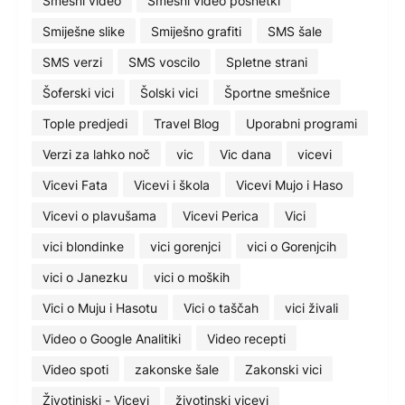
Smešni video
Smešni video posnetki
Smiješne slike
Smiješno grafiti
SMS šale
SMS verzi
SMS voscilo
Spletne strani
Šoferski vici
Šolski vici
Športne smešnice
Tople predjedi
Travel Blog
Uporabni programi
Verzi za lahko noč
vic
Vic dana
vicevi
Vicevi Fata
Vicevi i škola
Vicevi Mujo i Haso
Vicevi o plavušama
Vicevi Perica
Vici
vici blondinke
vici gorenjci
vici o Gorenjcih
vici o Janezku
vici o moških
Vici o Muju i Hasotu
Vici o taščah
vici živali
Video o Google Analitiki
Video recepti
Video spoti
zakonske šale
Zakonski vici
Životinjski - Vicevi
životinski vicevi