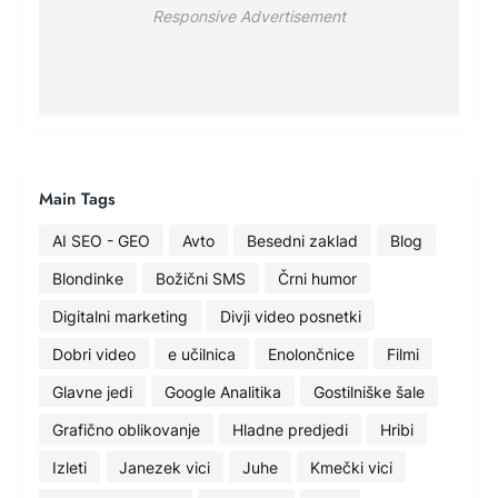
Responsive Advertisement
Main Tags
AI SEO - GEO
Avto
Besedni zaklad
Blog
Blondinke
Božični SMS
Črni humor
Digitalni marketing
Divji video posnetki
Dobri video
e učilnica
Enolončnice
Filmi
Glavne jedi
Google Analitika
Gostilniške šale
Grafično oblikovanje
Hladne predjedi
Hribi
Izleti
Janezek vici
Juhe
Kmečki vici