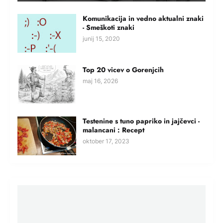
Komunikacija in vedno aktualni znaki
- Smeškoti znaki
junij 15, 2020
Top 20 vicev o Gorenjcih
maj 16, 2026
Testenine s tuno papriko in jajčevci -
malancani : Recept
oktober 17, 2023