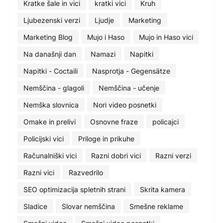
Kratke šale in vici
kratki vici
Kruh
Ljubezenski verzi
Ljudje
Marketing
Marketing Blog
Mujo i Haso
Mujo in Haso vici
Na današnji dan
Namazi
Napitki
Napitki - Coctaili
Nasprotja - Gegensätze
Nemščina - glagoli
Nemščina - učenje
Nemška slovnica
Nori video posnetki
Omake in prelivi
Osnovne fraze
policajci
Policijski vici
Priloge in prikuhe
Računalniški vici
Razni dobri vici
Razni verzi
Razni vici
Razvedrilo
SEO optimizacija spletnih strani
Skrita kamera
Sladice
Slovar nemščina
Smešne reklame