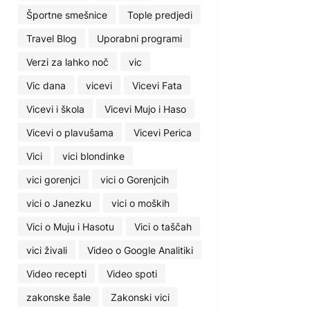
Športne smešnice
Tople predjedi
Travel Blog
Uporabni programi
Verzi za lahko noč
vic
Vic dana
vicevi
Vicevi Fata
Vicevi i škola
Vicevi Mujo i Haso
Vicevi o plavušama
Vicevi Perica
Vici
vici blondinke
vici gorenjci
vici o Gorenjcih
vici o Janezku
vici o moških
Vici o Muju i Hasotu
Vici o taščah
vici živali
Video o Google Analitiki
Video recepti
Video spoti
zakonske šale
Zakonski vici