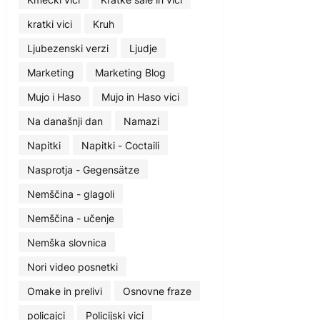
kratki vici
Kruh
Ljubezenski verzi
Ljudje
Marketing
Marketing Blog
Mujo i Haso
Mujo in Haso vici
Na današnji dan
Namazi
Napitki
Napitki - Coctaili
Nasprotja - Gegensätze
Nemščina - glagoli
Nemščina - učenje
Nemška slovnica
Nori video posnetki
Omake in prelivi
Osnovne fraze
policajci
Policijski vici