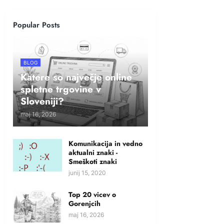
Popular Posts
BLOG
Katere so največje online
spletne trgovine v
Sloveniji?
maj 16, 2026
Komunikacija in vedno
aktualni znaki -
Smeškoti znaki
junij 15, 2020
Top 20 vicev o
Gorenjcih
maj 16, 2026