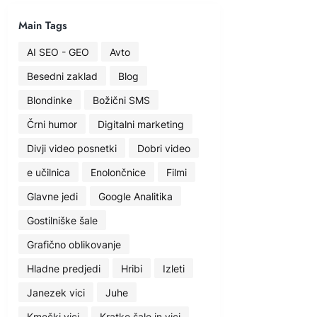
Main Tags
AI SEO - GEO
Avto
Besedni zaklad
Blog
Blondinke
Božični SMS
Črni humor
Digitalni marketing
Divji video posnetki
Dobri video
e učilnica
Enolončnice
Filmi
Glavne jedi
Google Analitika
Gostilniške šale
Grafično oblikovanje
Hladne predjedi
Hribi
Izleti
Janezek vici
Juhe
Kmečki vici
Kratke šale in vici