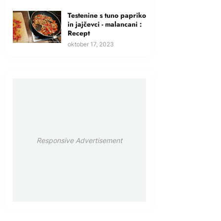
Testenine s tuno papriko
in jajčevci - malancani :
Recept
oktober 17, 2023
Responsive Advertisement