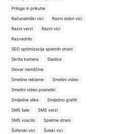
Priloge in prikuhe
Računalniški vici
Razni dobri vici
Razni verzi
Razni vici
Razvedrilo
SEO optimizacija spletnih strani
Skrita kamera
Sladice
Slovar nemščina
Smešne reklame
Smešni video
Smešni video posnetki
Smiješne slike
Smiješno grafiti
SMS šale
SMS verzi
SMS voscilo
Spletne strani
Šoferski vici
Šolski vici