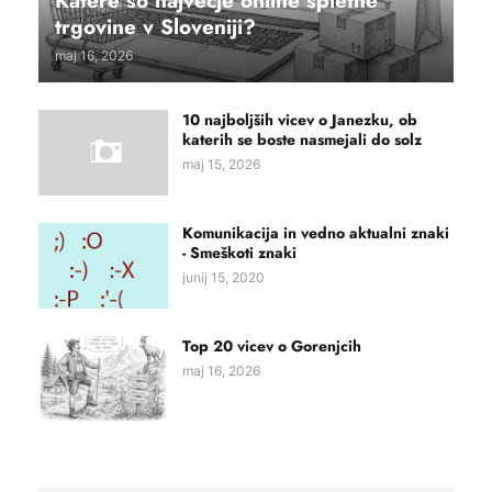
Katere so največje online spletne
trgovine v Sloveniji?
maj 16, 2026
10 najboljših vicev o Janezku, ob
katerih se boste nasmejali do solz
maj 15, 2026
Komunikacija in vedno aktualni znaki
- Smeškoti znaki
junij 15, 2020
Top 20 vicev o Gorenjcih
maj 16, 2026