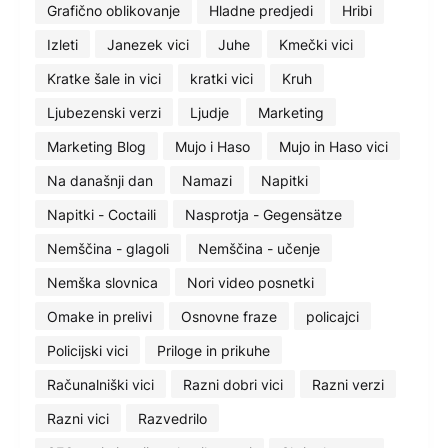
Grafično oblikovanje
Hladne predjedi
Hribi
Izleti
Janezek vici
Juhe
Kmečki vici
Kratke šale in vici
kratki vici
Kruh
Ljubezenski verzi
Ljudje
Marketing
Marketing Blog
Mujo i Haso
Mujo in Haso vici
Na današnji dan
Namazi
Napitki
Napitki - Coctaili
Nasprotja - Gegensätze
Nemščina - glagoli
Nemščina - učenje
Nemška slovnica
Nori video posnetki
Omake in prelivi
Osnovne fraze
policajci
Policijski vici
Priloge in prikuhe
Računalniški vici
Razni dobri vici
Razni verzi
Razni vici
Razvedrilo