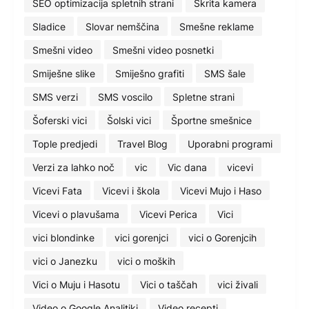
SEO optimizacija spletnih strani
Skrita kamera
Sladice
Slovar nemščina
Smešne reklame
Smešni video
Smešni video posnetki
Smiješne slike
Smiješno grafiti
SMS šale
SMS verzi
SMS voscilo
Spletne strani
Šoferski vici
Šolski vici
Športne smešnice
Tople predjedi
Travel Blog
Uporabni programi
Verzi za lahko noč
vic
Vic dana
vicevi
Vicevi Fata
Vicevi i škola
Vicevi Mujo i Haso
Vicevi o plavušama
Vicevi Perica
Vici
vici blondinke
vici gorenjci
vici o Gorenjcih
vici o Janezku
vici o moških
Vici o Muju i Hasotu
Vici o taščah
vici živali
Video o Google Analitiki
Video recepti