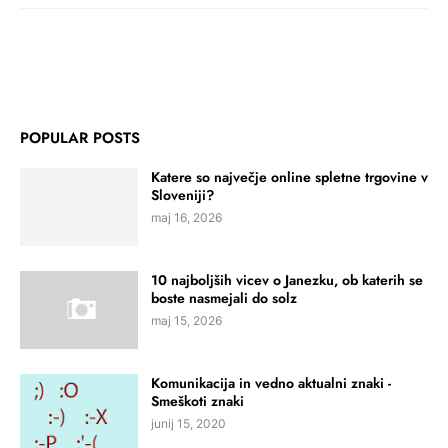
POPULAR POSTS
Katere so največje online spletne trgovine v
Sloveniji?
maj 16, 2026
10 najboljših vicev o Janezku, ob katerih se
boste nasmejali do solz
maj 15, 2026
Komunikacija in vedno aktualni znaki -
Smeškoti znaki
junij 15, 2020