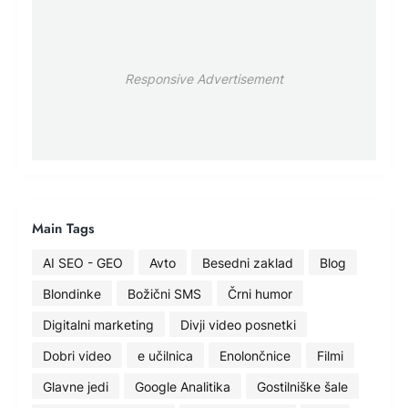
Responsive Advertisement
Main Tags
AI SEO - GEO
Avto
Besedni zaklad
Blog
Blondinke
Božični SMS
Črni humor
Digitalni marketing
Divji video posnetki
Dobri video
e učilnica
Enolončnice
Filmi
Glavne jedi
Google Analitika
Gostilniške šale