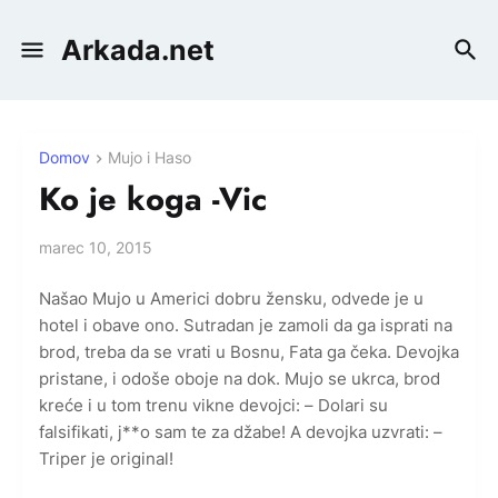
Arkada.net
Domov
Mujo i Haso
Ko je koga -Vic
marec 10, 2015
Našao Mujo u Americi dobru žensku, odvede je u
hotel i obave ono. Sutradan je zamoli da ga isprati na
brod, treba da se vrati u Bosnu, Fata ga čeka. Devojka
pristane, i odoše oboje na dok. Mujo se ukrca, brod
kreće i u tom trenu vikne devojci: – Dolari su
falsifikati, j**o sam te za džabe! A devojka uzvrati: –
Triper je original!