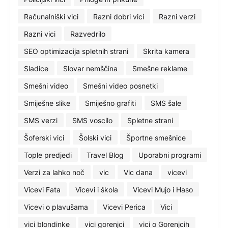
Računalniški vici
Razni dobri vici
Razni verzi
Razni vici
Razvedrilo
SEO optimizacija spletnih strani
Skrita kamera
Sladice
Slovar nemščina
Smešne reklame
Smešni video
Smešni video posnetki
Smiješne slike
Smiješno grafiti
SMS šale
SMS verzi
SMS voscilo
Spletne strani
Šoferski vici
Šolski vici
Športne smešnice
Tople predjedi
Travel Blog
Uporabni programi
Verzi za lahko noč
vic
Vic dana
vicevi
Vicevi Fata
Vicevi i škola
Vicevi Mujo i Haso
Vicevi o plavušama
Vicevi Perica
Vici
vici blondinke
vici gorenjci
vici o Gorenjcih