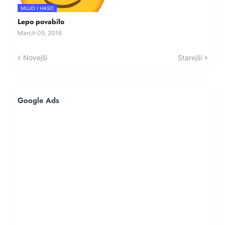
MUJO I HASO
Lepo povabilo
March 05, 2016
Novejši
Starejši
Google Ads