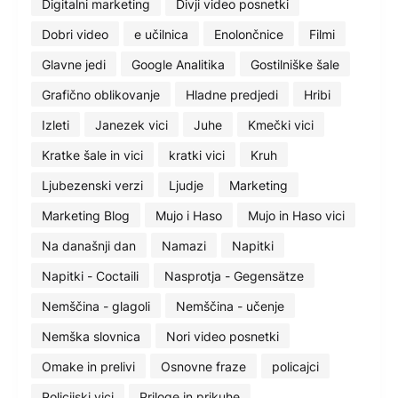
Digitalni marketing
Divji video posnetki
Dobri video
e učilnica
Enolončnice
Filmi
Glavne jedi
Google Analitika
Gostilniške šale
Grafično oblikovanje
Hladne predjedi
Hribi
Izleti
Janezek vici
Juhe
Kmečki vici
Kratke šale in vici
kratki vici
Kruh
Ljubezenski verzi
Ljudje
Marketing
Marketing Blog
Mujo i Haso
Mujo in Haso vici
Na današnji dan
Namazi
Napitki
Napitki - Coctaili
Nasprotja - Gegensätze
Nemščina - glagoli
Nemščina - učenje
Nemška slovnica
Nori video posnetki
Omake in prelivi
Osnovne fraze
policajci
Policijski vici
Priloge in prikuhe