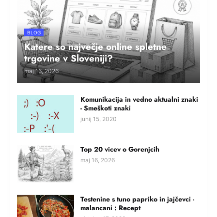
BLOG
Katere so največje online spletne
trgovine v Sloveniji?
maj 16, 2026
Komunikacija in vedno aktualni znaki
- Smeškoti znaki
junij 15, 2020
Top 20 vicev o Gorenjcih
maj 16, 2026
Testenine s tuno papriko in jajčevci -
malancani : Recept