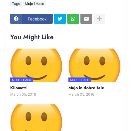
Tags
Mujo i Haso
Facebook
You Might Like
MUJO I HASO
MUJO I HASO
Kilometri
Mujo in dobre šale
March 05, 2016
March 05, 2016